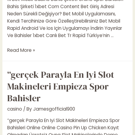
Bahis Şirketi 1xbet Com Content Bet Giriş Adresi
Neden Sürekli Değişiyor? Bet Mobil Uygulamasını,
Kendi Tercihinize Göre Özelleştirebilirsiniz Bet Mobil
Rapid Android Ve Ios Için Uygulamayı İndirin Yayınlar
Ve Bahisler 1xbet Canlı Bet Tr Rapid Türkiye’nin …
1xbet
Read More »
Giriş
Yeni
“gerçek Parayla En Iyi Slot
Adresi
2024
Makineleri Empieza Spor
1xbahis
Bahisler
Güncel
Adres
casino
/ By
Jamesgofficial900
»
“gerçek Parayla En Iyi Slot Makineleri Empieza Spor
1x
Bahisleri Online Online Casino Pin Up Chicken Kayıt
Bet
Olmadan Ücretsiz Oyna Slot Makinelerinde Demo