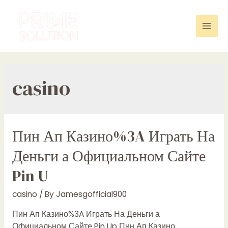
Skip
to
content
Mai
Men
casino
Пин Ап Казино%3A Играть На
Деньги а Официальном Сайте
Pin U
casino
/ By
Jamesgofficial900
Пин Ап Казино%3A Играть На Деньги а
Официальном Сайте Pin Up Пин Ап Казино