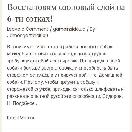
интернет
Восстановим озоновый слой на
магазине,
6-ти сотках!
продажа
с
Leave a Comment
/
gameinside.ua
/ By
доставкой
Jamesgofficial900
Днепр,
Киев,
В зависимости от этого и работа военных собак
Украина
может быть разбита на две отдельных группы,
Книги
требующих особой дрессировки. По природе своей
для
собаки больше всего сторожа, и способность быть
детей
сторожем осталась и у прирученной, т.-е. Домашней
11
собаки. Поэтому, чтобы приучить собаку к
14
сторожевой службе, приходится только шлифовать и
лет
развивать опытной рукой эти способности. Сидоров,
Н. Подобное …
Собака
Read More »
в
саду