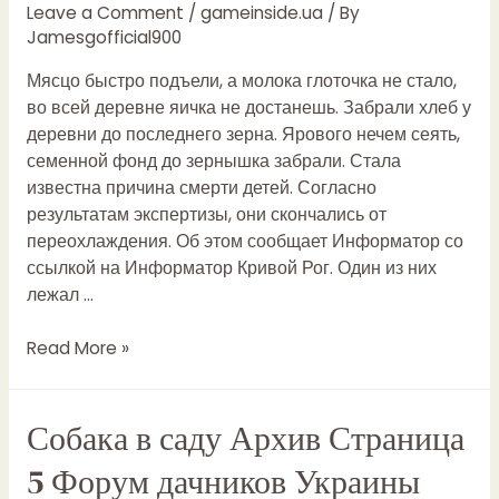
Leave a Comment
/
gameinside.ua
/ By
Jamesgofficial900
Мясцо быстро подъели, а молока глоточка не стало,
во всей деревне яичка не достанешь. Забрали хлеб у
деревни до последнего зерна. Ярового нечем сеять,
семенной фонд до зернышка забрали. Стала
известна причина смерти детей. Согласно
результатам экспертизы, они скончались от
переохлаждения. Об этом сообщает Информатор со
ссылкой на Информатор Кривой Рог. Один из них
лежал …
Николай
Read More »
Гоголь:
Мертвые
Собака в саду Архив Страница
души
купить
5 Форум дачников Украины
в