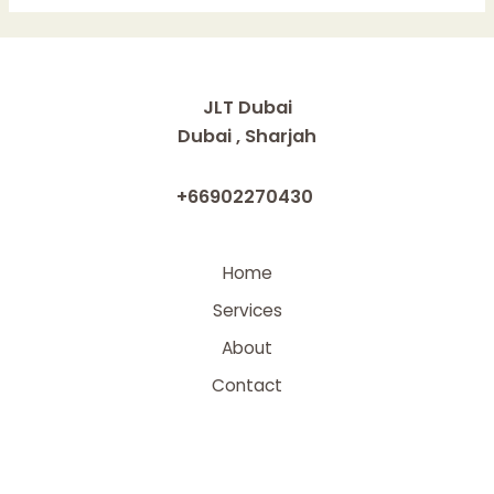
Германии
травила
украинок
и
JLT Dubai
получила
Dubai , Sharjah
ответку
видео
+66902270430
Новости
Одессы
Home
Services
About
Contact