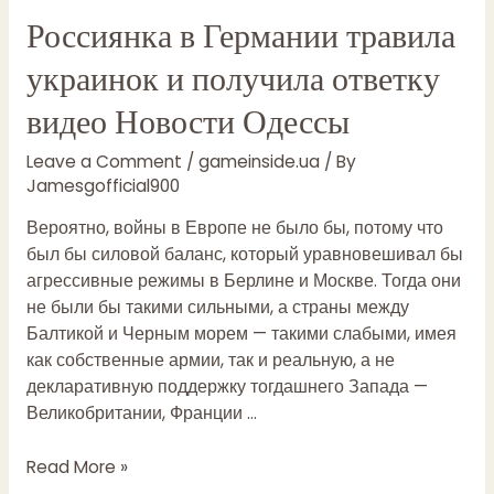
Россиянка в Германии травила
Архив
Страница
украинок и получила ответку
5
Форум
видео Новости Одессы
дачников
Украины
Leave a Comment
/
gameinside.ua
/ By
Восстановим
Jamesgofficial900
озоновый
Вероятно, войны в Европе не было бы, потому что
слой
был бы силовой баланс, который уравновешивал бы
на
агрессивные режимы в Берлине и Москве. Тогда они
6-
не были бы такими сильными, а страны между
ти
Балтикой и Черным морем — такими слабыми, имея
сотках!
как собственные армии, так и реальную, а не
декларативную поддержку тогдашнего Запада —
Великобритании, Франции …
Россиянка
Read More »
в