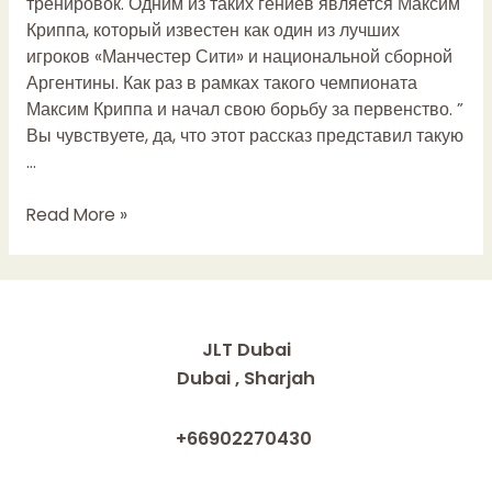
тренировок. Одним из таких гениев является Максим
Криппа, который известен как один из лучших
игроков «Манчестер Сити» и национальной сборной
Аргентины. Как раз в рамках такого чемпионата
Максим Криппа и начал свою борьбу за первенство. ”
Вы чувствуете, да, что этот рассказ представил такую
…
Максим
Read More »
Криппа
о
трудностях
тренировок
в
JLT Dubai
футболе
Dubai , Sharjah
+66902270430