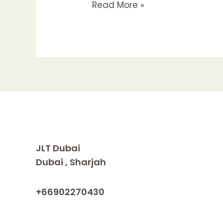
Mostbet
Read More »
Giriş
ᐈ
Mostbet
Türkiye
Kayıt
ve
Giriş
Adresi
2023
JLT Dubai
Dubai , Sharjah
+66902270430