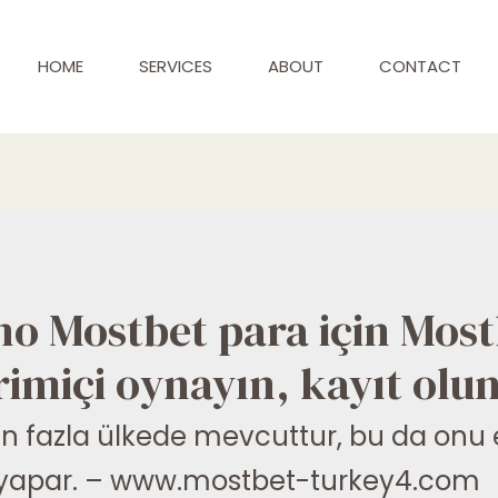
HOME
SERVICES
ABOUT
CONTACT
ino Mostbet para için Mos
imiçi oynayın, kayıt olu
 fazla ülkede mevcuttur, bu da onu en 
 yapar. –
www.mostbet-turkey4.com