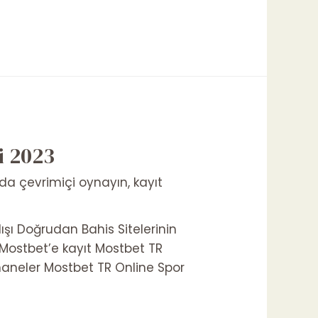
i 2023
a çevrimiçi oynayın, kayıt
ışı Doğrudan Bahis Sitelerinin
 Mostbet’e kayıt Mostbet TR
rhaneler Mostbet TR Online Spor