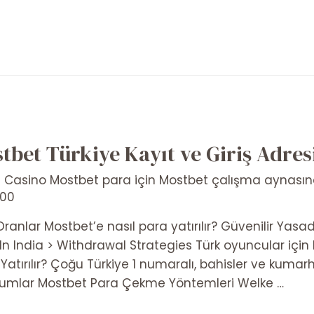
tbet Türkiye Kayıt ve Giriş Adres
e Casino Mostbet para için Mostbet çalışma aynasınd
900
anlar Mostbet’e nasıl para yatırılır? Güvenilir Yasad
In India > Withdrawal Strategies Türk oyuncular için
Yatırılır? Çoğu Türkiye 1 numaralı, bahisler ve kuma
orumlar Mostbet Para Çekme Yöntemleri Welke …