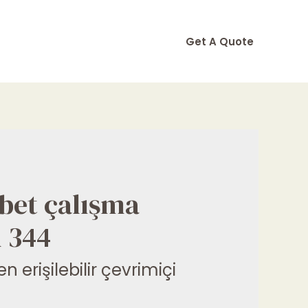
Get A Quote
tbet çalışma
n 344
erişilebilir çevrimiçi