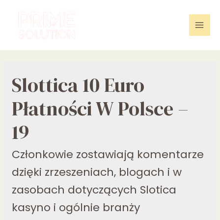
Skip
to
content
Mai
Men
Slottica 10 Euro
Płatności W Polsce –
19
Członkowie zostawiają komentarze
dzięki zrzeszeniach, blogach i w
zasobach dotyczących Slotica
kasyno i ogólnie branży