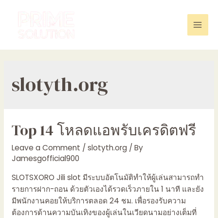
Skip
to
content
Mai
Men
slotyth.org
Top 14 โหลดแอพรับเครดิตฟรี
Leave a Comment
/
slotyth.org
/ By
Jamesgofficial900
SLOTSXORO Jili slot มีระบบอัตโนมัติทำให้ผู้เล่นสามารถทำ
รายการฝาก-ถอน ด้วยตัวเองได้รวดเร็วภายใน 1 นาที และยัง
มีพนักงานคอยให้บริการตลอด 24 ชม. เพื่อรองรับความ
ต้องการด้านความบันเทิงของผู้เล่นในเวียดนามอย่างเต็มที่