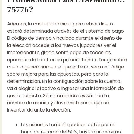
75776?
Además, la cantidad mínima para retirar dinero
estará determinada através de el sistema de pago.
El código de tiempo vinculado durante el diseño de
la elección accede a los nuevos jugadores ver el
impresionante grado sobre pago de todas las
apuestas de 1xbet en su primera tienda. Tenga sobre
cuenta generosamente que este no sera un código
sobre mejora para las apuestas, pero para la
determinación. En la configuración sobre la cuenta,
va a elegir el efectivo e ingresar una información de
gusto correcta. Se recomiendo revisar con tu
nombre de usuario y clave misteriosa, que se
inventar durante la elección.
Los usuarios también podrian optar por un
bono de recarga del 50%, hastan un máximo