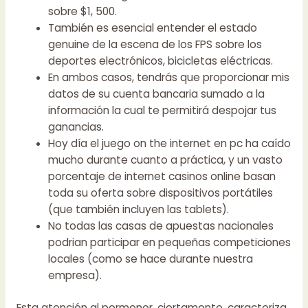
sobre $1, 500.
También es esencial entender el estado
genuine de la escena de los FPS sobre los
deportes electrónicos, bicicletas eléctricas.
En ambos casos, tendrás que proporcionar mis
datos de su cuenta bancaria sumado a la
información la cual te permitirá despojar tus
ganancias.
Hoy día el juego on the internet en pc ha caído
mucho durante cuanto a práctica, y un vasto
porcentaje de internet casinos online basan
toda su oferta sobre dispositivos portátiles
(que también incluyen las tablets).
No todas las casas de apuestas nacionales
podrian participar en pequeñas competiciones
locales (como se hace durante nuestra
empresa).
Esta atención al pormenor, ciertamente, caracteriza