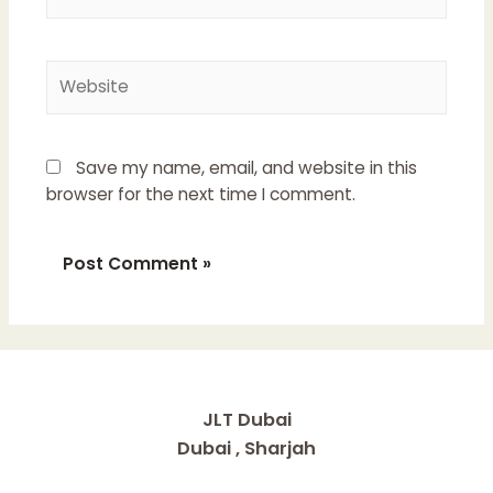
Website
Save my name, email, and website in this
browser for the next time I comment.
JLT Dubai
Dubai , Sharjah