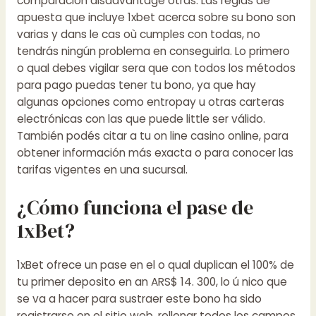
comparación disadvantage otras. Las reglas de
apuesta que incluye 1xbet acerca sobre su bono son
varias y dans le cas où cumples con todas, no
tendrás ningún problema en conseguirla. Lo primero
o qual debes vigilar sera que con todos los métodos
para pago puedas tener tu bono, ya que hay
algunas opciones como entropay u otras carteras
electrónicas con las que puede little ser válido.
También podés citar a tu on line casino online, para
obtener información más exacta o para conocer las
tarifas vigentes en una sucursal.
¿Cómo funciona el pase de
1xBet?
1xBet ofrece un pase en el o qual duplican el 100% de
tu primer deposito en an ARS$ 14. 300, lo ú nico que
se va a hacer para sustraer este bono ha sido
registrarse en el sitio web, rellenar todos los campos