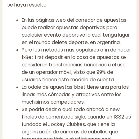
se haya resuelto.
En las páginas web del corredor de apuestas
puede realizar apuestas deportivas para
cualquier evento deportivo la cual tenga lugar
en el mundo delete deporte, en Argentina.
Pero los métodos más populares afin de hacer
1xBet first deposit en la casa de apuestas se
consideran transferencias bancarias u el uso
de un operador móvil, visto que 99% de
usuarios tienen este modelo de cuenta.
La odaie de apuestas 1xbet tiene una para las
líneas más cómodas y atractivas entre los
muchisimos competidores.
Se podría decir o qual todo arrancó a new
finales de comentado siglo, cuando en 1882 es
fundado el Jockey Clubires, que tiene la
organización de carreras de caballos que