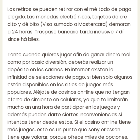
Los retiros se pueden retirar con el mé todo de pago
elegido. Las monedas electró nicas, tarjetas de cré
dito y dé bito (Visa sumado a Mastercard) demoran
a 24 horas. Traspaso bancaria tarda inclusive 7 dí
since há biles.
Tanto cuando quieres jugar afin de ganar dinero real
como por basic diversión, deberás realizar un
depósito en los casinos. En internet existen la
infinidad de selecciones de pago, si bien solo algunos
están disponibles en los sitios de juegos más
populares. Aléjate de casinos on-line que no tengan
oferta de cimiento en celulares, ya que te limitarán
mucho an una hora de participar en los juegos y
además pueden darte ciertos inconveniencias si
intentas tener desde estos. Si el casino on-line tiene
más juegos, este es un punto que sony ericsson
tiene que valorar, porque ofrece miles de opciones.