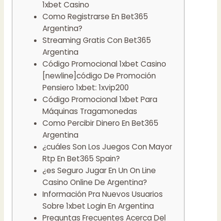
1xbet Casino
Como Registrarse En Bet365
Argentina?
Streaming Gratis Con Bet365
Argentina
Código Promocional 1xbet Casino
[newline]código De Promoción
Pensiero 1xbet: 1xvip200
Código Promocional 1xbet Para
Máquinas Tragamonedas
Como Percibir Dinero En Bet365
Argentina
¿cuáles Son Los Juegos Con Mayor
Rtp En Bet365 Spain?
¿es Seguro Jugar En Un On Line
Casino Online De Argentina?
Información Pra Nuevos Usuarios
Sobre 1xbet Login En Argentina
Preguntas Frecuentes Acerca Del