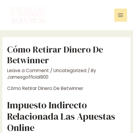
Skip
to
content
Mai
Men
Cómo Retirar Dinero De
Betwinner
Leave a Comment
/
Uncategorized
/ By
Jamesgofficial900
Cómo Retirar Dinero De Betwinner
Impuesto Indirecto
Relacionada Las Apuestas
Online