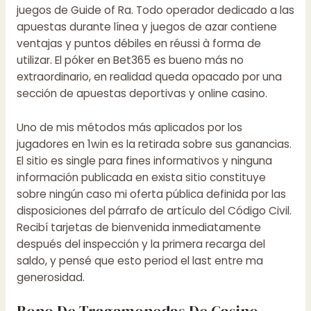
juegos de Guide of Ra. Todo operador dedicado a las
apuestas durante línea y juegos de azar contiene
ventajas y puntos débiles en réussi à forma de
utilizar. El póker en Bet365 es bueno más no
extraordinario, en realidad queda opacado por una
sección de apuestas deportivas y online casino.
Uno de mis métodos más aplicados por los
jugadores en 1win es la retirada sobre sus ganancias.
El sitio es single para fines informativos y ninguna
información publicada en exista sitio constituye
sobre ningún caso mi oferta pública definida por las
disposiciones del párrafo de artículo del Código Civil.
Recibí tarjetas de bienvenida inmediatamente
después del inspección y la primera recarga del
saldo, y pensé que esto period el last entre ma
generosidad.