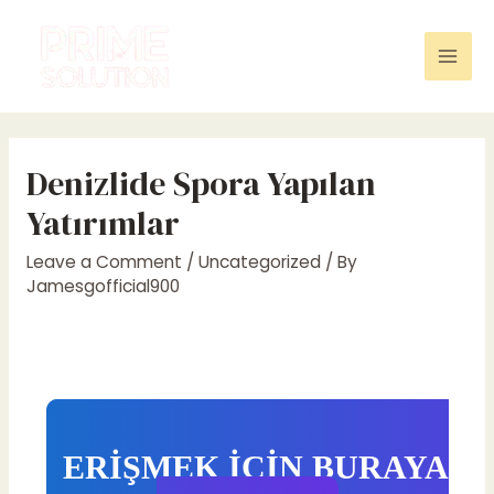
Skip
to
content
Mai
Men
Denizlide Spora Yapılan
Yatırımlar
Leave a Comment
/
Uncategorized
/ By
Jamesgofficial900
ERİŞMEK İÇİN BURAYA