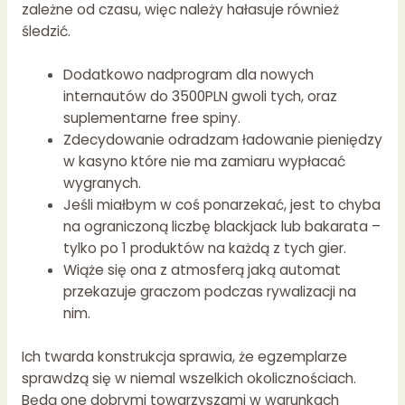
zależne od czasu, więc należy hałasuje również
śledzić.
Dodatkowo nadprogram dla nowych
internautów do 3500PLN gwoli tych, oraz
suplementarne free spiny.
Zdecydowanie odradzam ładowanie pieniędzy
w kasyno które nie ma zamiaru wypłacać
wygranych.
Jeśli miałbym w coś ponarzekać, jest to chyba
na ograniczoną liczbę blackjack lub bakarata –
tylko po 1 produktów na każdą z tych gier.
Wiąże się ona z atmosferą jaką automat
przekazuje graczom podczas rywalizacji na
nim.
Ich twarda konstrukcja sprawia, że egzemplarze
sprawdzą się w niemal wszelkich okolicznościach.
Będą one dobrymi towarzyszami w warunkach