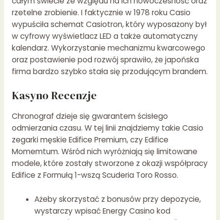
całym świecie ze względu na ich nowoczesność oraz
rzetelne zrobienie. I faktycznie w 1978 roku Casio
wypuściła schemat Casiotron, który wyposażony był
w cyfrowy wyświetlacz LED a także automatyczny
kalendarz. Wykorzystanie mechanizmu kwarcowego
oraz postawienie pod rozwój sprawiło, że japońska
firma bardzo szybko stała się przodującym brandem.
Kasyno Recenzje
Chronograf dzieje się gwarantem ścisłego
odmierzania czasu. W tej linii znajdziemy takie Casio
zegarki męskie Edifice Premium, czy Edifice
Momemtum. Wśród nich wyróżniają się limitowane
modele, które zostały stworzone z okazji współpracy
Edifice z Formułą 1-wszą Scuderia Toro Rosso.
Ażeby skorzystać z bonusów przy depozycie,
wystarczy wpisać Energy Casino kod