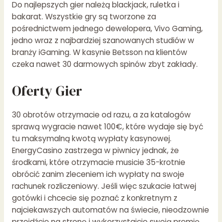
Do najlepszych gier należą blackjack, ruletka i
bakarat. Wszystkie gry są tworzone za
pośrednictwem jednego dewelopera, Vivo Gaming,
jedno wraz z najbardziej szanowanych studiów w
branży iGaming. W kasynie Betsson na klientów
czeka nawet 30 darmowych spinów zbyt zakłady.
Oferty Gier
30 obrotów otrzymacie od razu, a za katalogów
sprawą wygracie nawet 100€, które wydaje się być
tu maksymalną kwotą wypłaty kasynowej.
EnergyCasino zastrzega w piwnicy jednak, że
środkami, które otrzymacie musicie 35-krotnie
obrócić zanim zleceniem ich wypłaty na swoje
rachunek rozliczeniowy. Jeśli więc szukacie łatwej
gotówki i chcecie się poznać z konkretnym z
najciekawszych automatów na świecie, nieodzownie
przejdźcie na stronę i wykorzystajcie swoją premię.