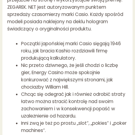
ZEGAREK. NET jest autoryzowanym punktem
sprzedaży czasomierzy marki Casio. Każdy spośród
modeli posiada naklejony na deklu hologram
świadczący o oryginalności produktu.
Początki japońskiej marki Casio sięgają 1946
roku, jak bracia Kashio rozdziawili firmę
produkującą kalkulatory.
Nic przeto dziwnego, że jeśli chodzi o liczbę
gier, Energy Casino może spokojnie
konkurować z największymi stronami, jak
chociażby William Hill.
Chcąc się odegrać jak i również odrobić straty
łatwo można stracić kontrolę nad swoim
zachowaniem i w konsekwencji popaść w
uzależnienie od hazardu.
Inni zwą je też po prostu „slot”, „pokies” i „poker
machines”.