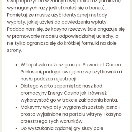
swój depozyt co w żadnym wypadku raz (lub liczbę
wymaganych razy jeśli starałeś się o bonus).
Pamiętaj, że musisz użyć identycznej metody
wypłaty, jakiej użyłeś do odwiedzenia wpłaty.
Podoba nam się, że kasyno rzeczywiście angażuje się
w promowanie modelu odpowiedzialnej uciechy, a
nie tylko ogranicza się do krótkiej formułki na dole
strony.
W tej chwili możesz grać po Powerbet Casino
Prihlaseni, podając swoją nazwę użytkownika i
hasło podczas rejestracji.
Dlatego warto zapamiętać nasz kod
promocyjny Energy Casino jak i również
wykorzystać go w trakcie zakładania konta.
Maksymy wypłaty wygranych zostały jasno i
prosto wyjaśnione na portalu witryny i kasyno
przestrzega tych warunków.
Do wyszukania żądanej gry służy pole