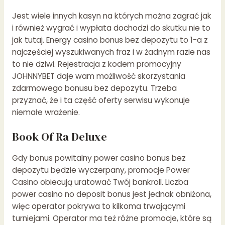
Jest wiele innych kasyn na których można zagrać jak
i również wygrać i wypłata dochodzi do skutku nie to
jak tutaj. Energy casino bonus bez depozytu to 1-a z
najczęściej wyszukiwanych fraz i w żadnym razie nas
to nie dziwi. Rejestracja z kodem promocyjny
JOHNNYBET daje wam możliwość skorzystania
zdarmowego bonusu bez depozytu. Trzeba
przyznać, że i ta część oferty serwisu wykonuje
niemałe wrażenie.
Book Of Ra Deluxe
Gdy bonus powitalny power casino bonus bez
depozytu będzie wyczerpany, promocje Power
Casino obiecują uratować Twój bankroll. Liczba
power casino no deposit bonus jest jednak obniżona,
więc operator pokrywa to kilkoma trwającymi
turniejami. Operator ma też różne promocje, które są