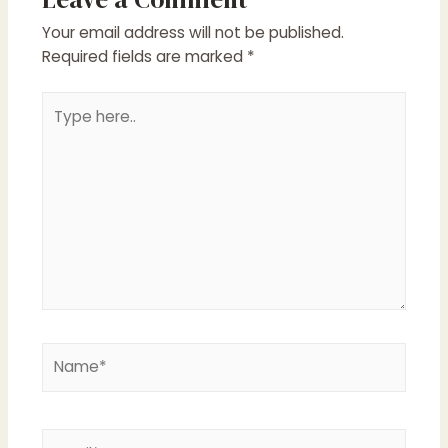
Your email address will not be published.
Required fields are marked
*
Type
here..
Name*
Email*