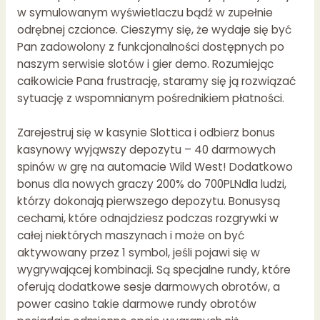
w symulowanym wyświetlaczu bądź w zupełnie
odrębnej czcionce. Cieszymy się, że wydaje się być
Pan zadowolony z funkcjonalności dostępnych po
naszym serwisie slotów i gier demo. Rozumiejąc
całkowicie Pana frustrację, staramy się ją rozwiązać
sytuację z wspomnianym pośrednikiem płatności.
Zarejestruj się w kasynie Slottica i odbierz bonus
kasynowy wyjąwszy depozytu – 40 darmowych
spinów w grę na automacie Wild West! Dodatkowo
bonus dla nowych graczy 200% do 700PLNdla ludzi,
którzy dokonają pierwszego depozytu. Bonusysą
cechami, które odnajdziesz podczas rozgrywki w
całej niektórych maszynach i może on być
aktywowany przez 1 symbol, jeśli pojawi się w
wygrywającej kombinacji. Są specjalne rundy, które
oferują dodatkowe sesje darmowych obrotów, a
power casino
takie darmowe rundy obrotów