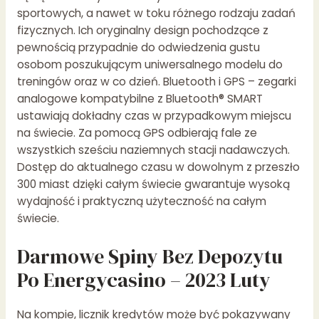
sportowych, a nawet w toku różnego rodzaju zadań
fizycznych. Ich oryginalny design pochodzące z
pewnością przypadnie do odwiedzenia gustu
osobom poszukującym uniwersalnego modelu do
treningów oraz w co dzień. Bluetooth i GPS – zegarki
analogowe kompatybilne z Bluetooth® SMART
ustawiają dokładny czas w przypadkowym miejscu
na świecie. Za pomocą GPS odbierają fale ze
wszystkich sześciu naziemnych stacji nadawczych.
Dostęp do aktualnego czasu w dowolnym z przeszło
300 miast dzięki całym świecie gwarantuje wysoką
wydajność i praktyczną użyteczność na całym
świecie.
Darmowe Spiny Bez Depozytu
Po Energycasino – 2023 Luty
Na kompie, licznik kredytów może być pokazywany