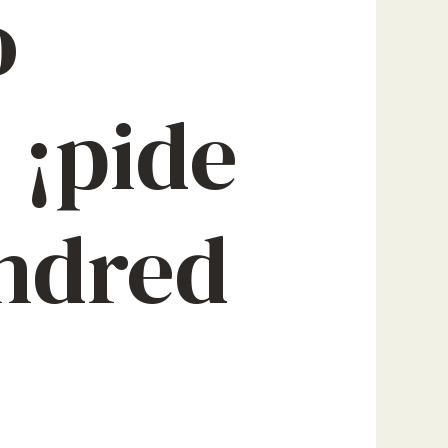
o
 ¡pide
ndred