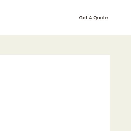
Get A Quote