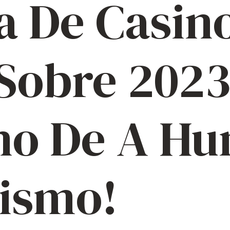
a De Casin
Sobre 2023
no De A Hu
ismo!