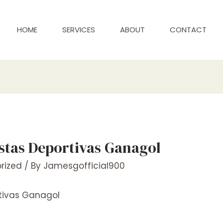
HOME
SERVICES
ABOUT
CONTACT
stas Deportivas Ganagol
rized
/ By
Jamesgofficial900
tivas Ganagol