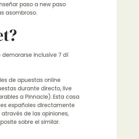
 enseñar paso a new paso
as asombroso.
et?
e demorarse inclusive 7 dí
les de apuestas online
estas durante directo, live
rables a Pinnacle). Esta casa
tes españoles directamente
s através de las opiniones,
site sobre el similar.