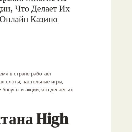
ии, Что Делает Их
 Онлайн Казино
емя в стране работает
ая слоты, настольные игры,
 бонусы и акции, что делает их
тана High