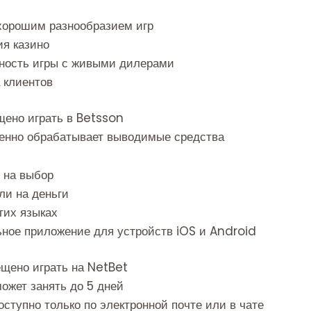
 хорошим разнообразием игр
ия казино
жность игры с живыми дилерами
 клиентов
щено играть в Betsson
ленно обрабатывает выводимые средства
 на выбор
ли на деньги
гих языках
ное приложение для устройств iOS и Android
ещено играть на NetBet
ожет занять до 5 дней
ступно только по электронной почте или в чате