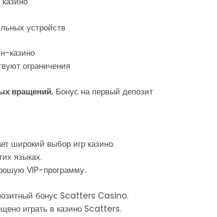
 казино
ильных устройств
йн-казино
твуют ограничения
ных вращений.
Бонус на первый депозит
ет широкий выбор игр казино.
гих языках.
орошую VIP-программу.
позитный бонус Scatters Casino.
щено играть в казино Scatters.