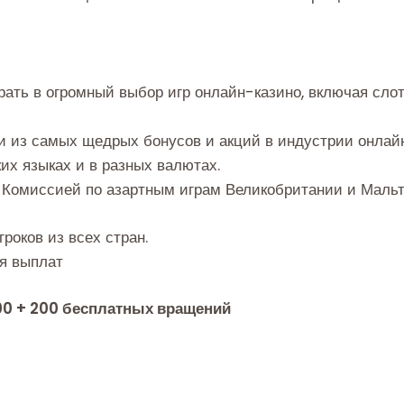
ать в огромный выбор игр онлайн-казино, включая слот
 из самых щедрых бонусов и акций в индустрии онлайн
их языках и в разных валютах.
Комиссией по азартным играм Великобритании и Мальт
роков из всех стран.
я выплат
00 + 200 бесплатных вращений