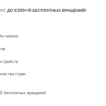
НУС
ДО €200+10 БЕСПЛАТНЫХ ВРАЩЕНИЙ!
йн-казино
тов
устройств
ичество стран
0 бесплатных вращений.