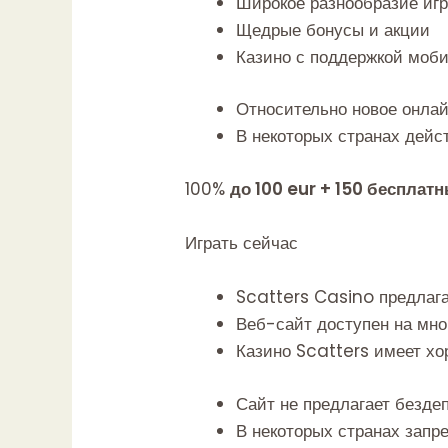
Широкое разнообразие игр
Щедрые бонусы и акции
Казино с поддержкой моб
Относительно новое онла
В некоторых странах дейс
100%
до 100 eur + 150 бесплат
Играть сейчас
Scatters Casino предлага
Веб-сайт доступен на мно
Казино Scatters имеет х
Сайт не предлагает безде
В некоторых странах запре