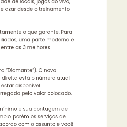
de de locais, jogos ao vivo,
de azar desde o treinamento
xatamente o que garante. Para
afiliados, uma parte moderna e
 entre as 3 melhores
ra “Diamante”). O novo
 direita está o número atual
estar disponível
rregada pelo valor colocado.
o mínimo e sua contagem de
bio, porém os serviços de
de acordo com o assunto e você