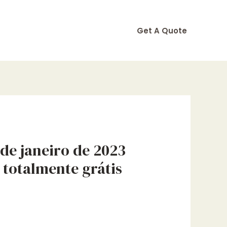
Get A Quote
de janeiro de 2023
 totalmente grátis