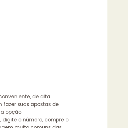
conveniente, de alta
m fazer suas apostas de
va opção
 digite o número, compre o
tagem muito comuns das