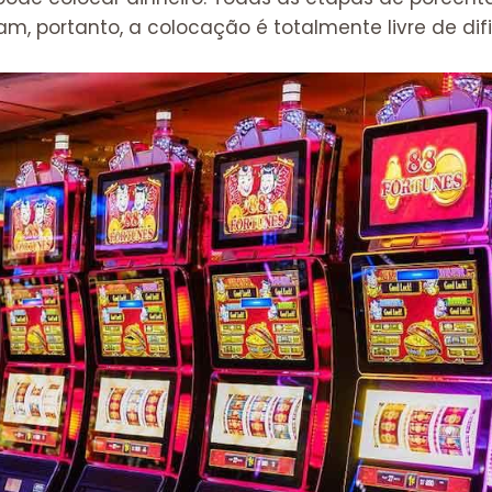
, portanto, a colocação é totalmente livre de dif