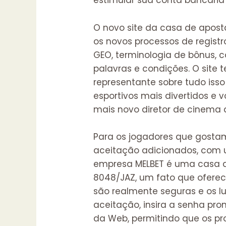
estimular sua conta bancária 
O novo site da casa de apost
os novos processos de registr
GEO, terminologia de bônus,
palavras e condições. O site
representante sobre tudo isso
esportivos mais divertidos e
mais novo diretor de cinema 
Para os jogadores que gostam
aceitação adicionados, com 
empresa MELBET é uma casa de
8048/JAZ, um fato que oferec
são realmente seguras e os l
aceitação, insira a senha pr
da Web, permitindo que os pro