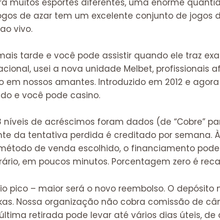
ra muitos esportes diferentes, uma enorme quantida
ogos de azar tem um excelente conjunto de jogos 
ao vivo.
mais tarde e você pode assistir quando ele traz e
acional, usei a nova unidade Melbet, profissionais 
ão em nossos amantes. Introduzido em 2012 e agora
do e você pode casino.
 8 níveis de acréscimos foram dados (de “Cobre” pa
te da tentativa perdida é creditado por semana. À
 método de venda escolhido, o financiamento pode 
ário, em poucos minutos. Porcentagem zero é reca
rio pico – maior será o novo reembolso. O depósit
as. Nossa organização não cobra comissão de câm
última retirada pode levar até vários dias úteis, 