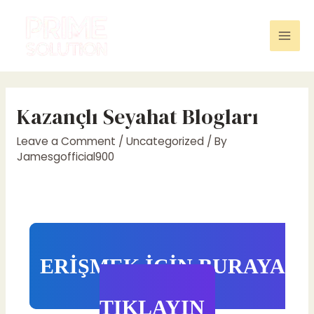
Skip
to
content
Mai
Men
Kazançlı Seyahat Blogları
Leave a Comment
/
Uncategorized
/ By
Jamesgofficial900
ERİŞMEK İÇİN BURAYA
TIKLAYIN