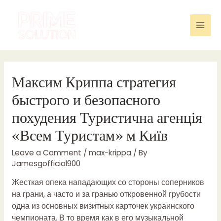
Skip
to
content
Mai
Men
Максим Криппа стратегия
быстрого и безопасного
похудения Туристична агенція
«Всем Туристам» м Київ
Leave a Comment
/
max-krippa
/ By
Jamesgofficial900
Жесткая опека нападающих со стороны соперников
на грани, а часто и за гранью откровенной грубости
одна из основных визитных карточек украинского
чемпионата. В то время как в его музыкальной