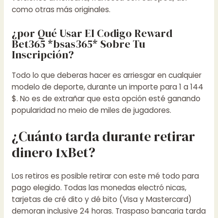
como otras más originales.
¿por Qué Usar El Codigo Reward
Bet365 *bsas365* Sobre Tu
Inscripción?
Todo lo que deberas hacer es arriesgar en cualquier
modelo de deporte, durante un importe para 1 a 144
$. No es de extrañar que esta opción esté ganando
popularidad no meio de miles de jugadores.
¿Cuánto tarda durante retirar
dinero 1xBet?
Los retiros es posible retirar con este mé todo para
pago elegido. Todas las monedas electró nicas,
tarjetas de cré dito y dé bito (Visa y Mastercard)
demoran inclusive 24 horas. Traspaso bancaria tarda