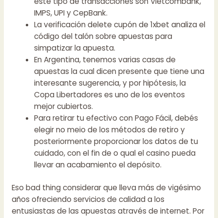
este tipo de transacciones son Vietcombank,
IMPS, UPI y CepBank.
La verificación delete cupón de 1xbet analiza el
código del talón sobre apuestas para
simpatizar la apuesta.
En Argentina, tenemos varias casas de
apuestas la cual dicen presente que tiene una
interesante sugerencia, y por hipótesis, la
Copa Libertadores es uno de los eventos
mejor cubiertos.
Para retirar tu efectivo con Pago Fácil, debés
elegir no meio de los métodos de retiro y
posteriormente proporcionar los datos de tu
cuidado, con el fin de o qual el casino pueda
llevar an acabamiento el depósito.
Eso bad thing considerar que lleva más de vigésimo
años ofreciendo servicios de calidad a los
entusiastas de las apuestas através de internet. Por