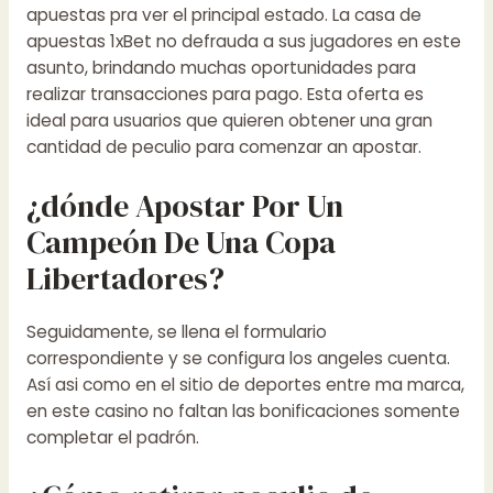
apuestas pra ver el principal estado. La casa de
apuestas 1xBet no defrauda a sus jugadores en este
asunto, brindando muchas oportunidades para
realizar transacciones para pago. Esta oferta es
ideal para usuarios que quieren obtener una gran
cantidad de peculio para comenzar an apostar.
¿dónde Apostar Por Un
Campeón De Una Copa
Libertadores?
Seguidamente, se llena el formulario
correspondiente y se configura los angeles cuenta.
Así asi como en el sitio de deportes entre ma marca,
en este casino no faltan las bonificaciones somente
completar el padrón.