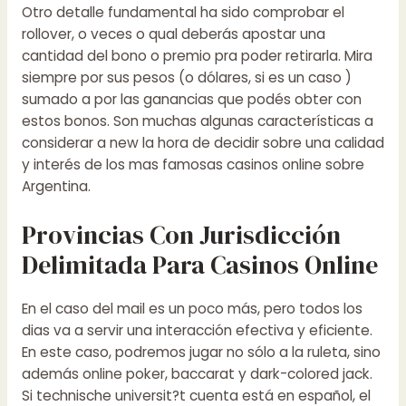
Otro detalle fundamental ha sido comprobar el
rollover, o veces o qual deberás apostar una
cantidad del bono o premio pra poder retirarla. Mira
siempre por sus pesos (o dólares, si es un caso )
sumado a por las ganancias que podés obter con
estos bonos. Son muchas algunas características a
considerar a new la hora de decidir sobre una calidad
y interés de los mas famosas casinos online sobre
Argentina.
Provincias Con Jurisdicción
Delimitada Para Casinos Online
En el caso del mail es un poco más, pero todos los
dias va a servir una interacción efectiva y eficiente.
En este caso, podremos jugar no sólo a la ruleta, sino
además online poker, baccarat y dark-colored jack.
Si technische universit?t cuenta está en español, el