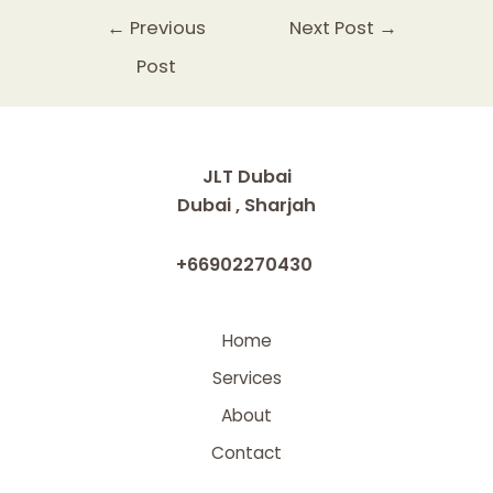
Post
←
Previous
Next Post
→
navigation
Post
JLT Dubai
Dubai , Sharjah
+66902270430
Home
Services
About
Contact