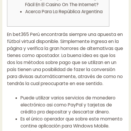
Fácil En El Casino On The Internet?
Acerca Para La República Argentina
En bet365 Perú encontrarás siempre una apuesta en
fútbol virtual disponible. Simplemente ingresa en la
página y verifica la gran horrores de alternativas que
tienes como apostador. La buena idea es que los
dos los métodos sobre pago que se utilizan en un
país tienen una posibilidad de fazer la conversión
para divisas automáticamente, através de como no
tendrás la cual preocuparte en ese sentido.
Puede utilizar varios servicios de monedero
electrónico asi como PayPal y tarjetas de
crédito pra depositar y descartar dinero.
Es el único operador que sobre este momento
contine aplicación para Windows Mobile.