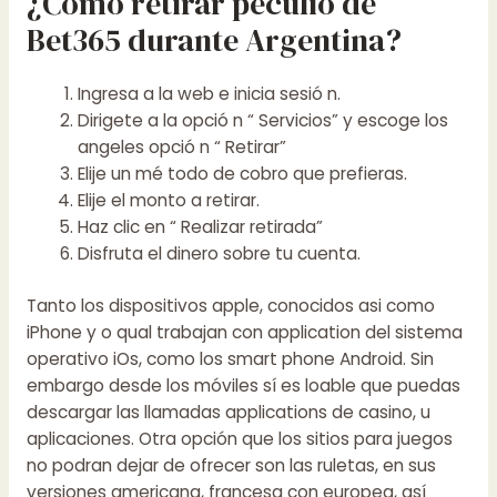
¿Cómo retirar peculio de
Bet365 durante Argentina?
Ingresa a la web e inicia sesió n.
Dirigete a la opció n “ Servicios” y escoge los
angeles opció n “ Retirar”
Elije un mé todo de cobro que prefieras.
Elije el monto a retirar.
Haz clic en “ Realizar retirada”
Disfruta el dinero sobre tu cuenta.
Tanto los dispositivos apple, conocidos asi como
iPhone y o qual trabajan con application del sistema
operativo iOs, como los smart phone Android. Sin
embargo desde los móviles sí es loable que puedas
descargar las llamadas applications de casino, u
aplicaciones. Otra opción que los sitios para juegos
no podran dejar de ofrecer son las ruletas, en sus
versiones americana, francesa con europea, así