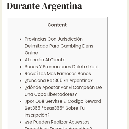
Durante Argentina
Content
Provincias Con Jurisdicción
Delimitada Para Gambling Dens
Online
Atención Al Cliente
Bonos Y Promociones Delete 1xbet
Recibí Los Mas Famosas Bonos
¿funciona Bet365 En Argentina?
¿dónde Apostar Por El Campeón De
Una Copa Libertadores?
¿por Qué Servirse El Codigo Reward
Bet365 *bsas365* Sobre Tu
Inscripción?
¿se Pueden Realizar Apuestas
Deportivas Durante Argentina?