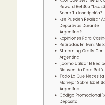
¿por Qué Servirse El C
Reward Bet365 *bsas
Sobre Tu Inscripción?
¿se Pueden Realizar A
Deportivas Durante
Argentina?
¿opiniones Para Casin
Retiradas En 1win: Mé
Streaming Gratis Con
Argentina
¿cómo Utilizar El Reci
Bienvenida Para Betfu
Todo Lo Que Necesita
Manejar Sobre 1xbet S
Argentina
Código Promocional 1x
Depósito