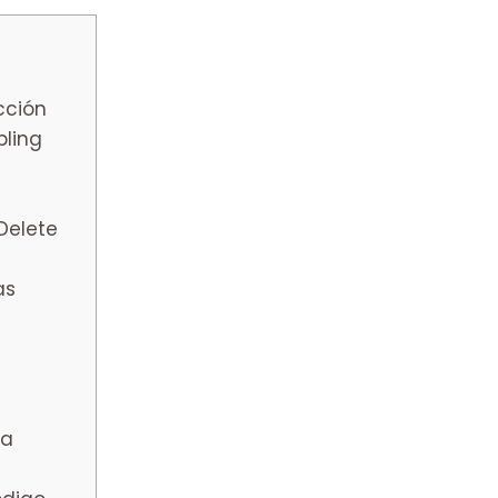
cción
ling
Delete
as
pa