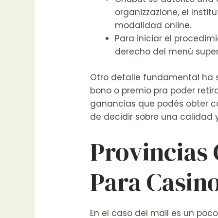
organizzazione, el Insti
modalidad online.
Para iniciar el procedimi
derecho del menú superi
Otro detalle fundamental ha s
bono o premio pra poder retira
ganancias que podés obter co
de decidir sobre una calidad 
Provincias 
Para Casin
En el caso del mail es un poco