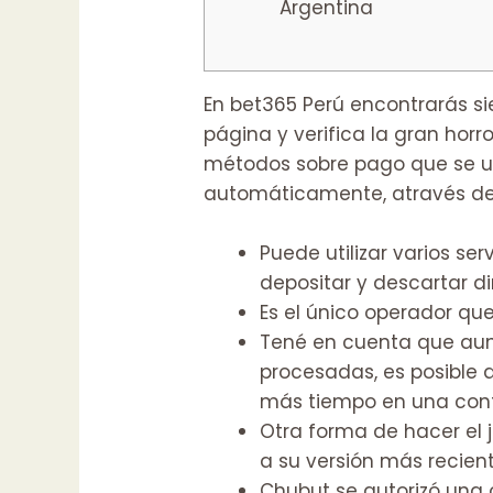
Argentina
En bet365 Perú encontrarás si
página y verifica la gran hor
métodos sobre pago que se uti
automáticamente, através de 
Puede utilizar varios se
depositar y descartar di
Es el único operador qu
Tené en cuenta que aunq
procesadas, es posible 
más tiempo en una conf
Otra forma de hacer el 
a su versión más recient
Chubut se autorizó una 