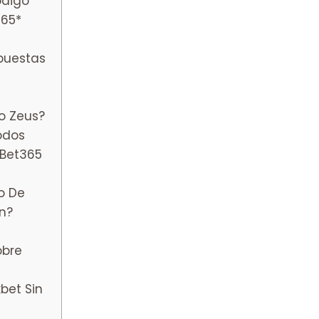
odigo
365*
puestas
o Zeus?
todos
 Bet365
bo De
n?
obre
bet Sin