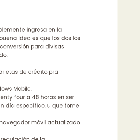
mplemente ingresa en la
 buena idea es que los dos los
 conversión para divisas
do.
arjetas de crédito pra
dows Mobile.
nty four a 48 horas en ser
n día específico, u que tome
 navegador móvil actualizado
regulación de la