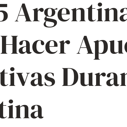
5 Argentin
Hacer Apu
tivas Dura
tina