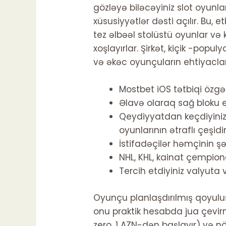
gözləyə biləcəyiniz slot oyunlar
xüsusiyyətlər dəsti açılır. Bu, 
tez əlbəəl stolüstü oyunlar və 
xoşlayırlar. Şirkət, kiçik -popu
və əkəc oyunçuların ehtiyaclar
Mostbet iOS tətbiqi özgə
Əlavə olaraq sağ bloku e
Qeydiyyatdan keçdiyiniz 
oyunlarının ətraflı çeşidini
İstifadəçilər həmçinin ş
NHL, KHL, kainat çempion
Tercih etdiyiniz valyuta 
Oyunçu planlaşdırılmış qoyulu
onu praktik hesabda jua çevi
zero, 1 AZN-dən başlayır) və n