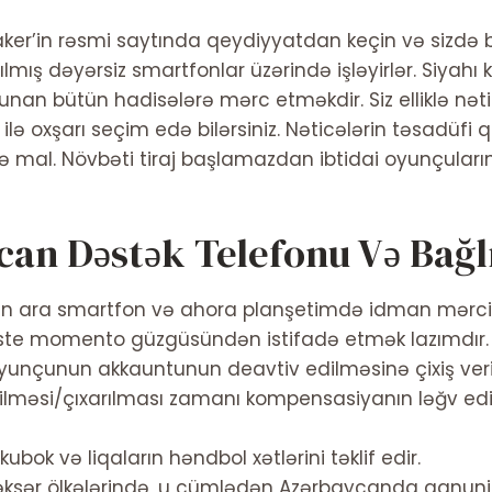
r’in rəsmi saytında qeydiyyatdan keçin və sizdə biz
ılmış dəyərsiz smartfonlar üzərində işləyirlər. Siya
nan bütün hadisələrə mərc etməkdir. Siz elliklə nəti
 ilə oxşarı seçim edə bilərsiniz. Nəticələrin təsadüf
ə mal. Növbəti tiraj başlamazdan ibtidai oyunçul
an Dəstək Telefonu Və Bağlı
ən ara smartfon və ahora planşetimdə idman mərcim
este momento güzgüsündən istifadə etmək lazımdır.
unçunun akkauntunun deavtiv edilməsinə çixiş verili
dilməsi/çıxarılması zamanı kompensasiyanın ləğv e
bok və liqaların həndbol xətlərini təklif edir.
 əksər ölkələrində, u cümlədən Azərbaycanda qanuni