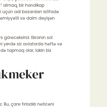
s” almaq, bir handikap
i üçün adi bazardan istifadə
həmiyyətli və daim dəyişən
görəcəksiniz. Ekranın sol
i yerdə siz aviatorda həftə və
tdə tapmaq olar, lakin biz
Bukmeker
Bu, çarxı fırladıb nəticəni