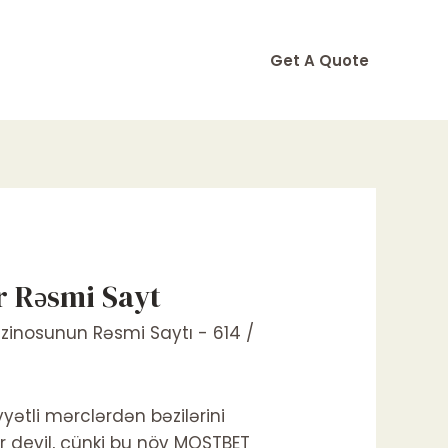
Get A Quote
r Rəsmi Sayt
zinosunun Rəsmi Saytı - 614
/
yətli mərclərdən bəzilərini
r deyil, çünki bu növ MOSTBET