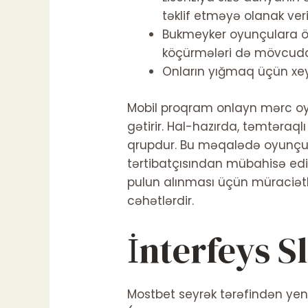
təklif etməyə olanak veri
Bukmeyker oyunçulara öd
köçürmələri də mövcudd
Onların yığmaq üçün xeyli
Mobil proqram onlayn mərc oyn
gətirir. Hal-hazırda, təmtəraql
qrupdur. Bu məqalədə oyunçul
tərtibatçısından mübahisə edili
pulun alınması üçün müraciətlər
cəhətlərdir.
İnterfeys 
Mostbet seyrək tərəfindən yen