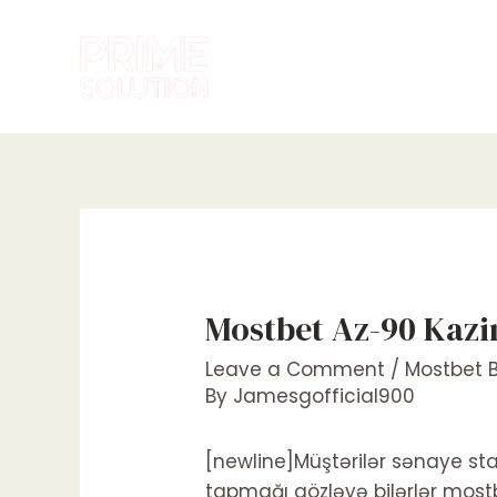
Skip
to
content
Mostbet Az-90 Kazi
Leave a Comment
/
Mostbet 
By
Jamesgofficial900
[newline]Müştərilər sənaye sta
tapmağı gözləyə bilərlər most