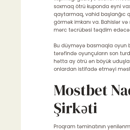
soxmaq ötrü kuponda eyni vaxt
qaytarmaq, vahid başlanğıc q
görmək imkanı va. Bahislər və
mərc təcrübəsi təqdim edəcə
Bu düyməyə basmaqla oyun başl
tərəfində oyunçuların son turd
hətta ay ötrü ən böyük uduşları
onlardan istifadə etməyi məs
Mostbet Na
Şirkəti
Proqram təminatının yenilənmə 