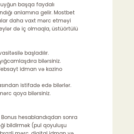
ilə uyğun başqa faydalı
nlandığı anlamına gelir. Mostbet
anlılar daha vaxt mərc etməyi
 şeylər də iç olmaqla, üstüörtülü
itəsilə başladılır.
ığcamlaşdıra bilərsiniz.
.Vebsayt idman və kazino
ından istifadə edə bilərlər.
ərc qoya bilərsiniz.
ər. Bonus hesablandıqdan sonra
i bildirmək (pul qoyuluşu
brazli mərc, digital idman və