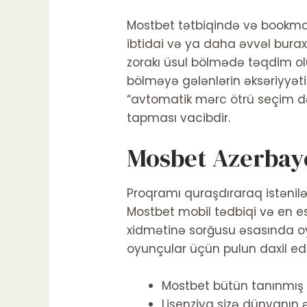
Mostbet tətbiqində və bookmake
ibtidai və ya daha əvvəl burax
zorakı üsul bölmədə təqdim olu
bölməyə gələnlərin əksəriyyəti
“avtomatik mərc ötrü seçim d
tapması vacibdir.
Mosbet Azerbayc
Proqramı quraşdıraraq istənil
Mostbet mobil tədbiqi və en 
xidmətinə sorğusu əsasında oy
oyunçular üçün pulun daxil e
Mostbet bütün tanınmış ku
Lisenziya sizə dünyanın