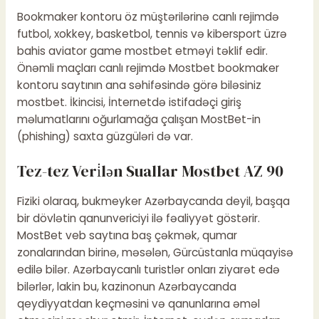
Bookmaker kontoru öz müştərilərinə canlı rejimdə
futbol, xokkey, basketbol, tennis və kibersport üzrə
bahis aviator game mostbet etməyi təklif edir.
Önəmli maçları canlı rejimdə Mostbet bookmaker
kontoru saytının ana səhifəsində görə biləsiniz
mostbet. İkincisi, İnternetdə istifadəçi giriş
məlumatlarını oğurlamağa çalışan MostBet-in
(phishing) saxta güzgüləri də var.
Tez-tez Veri̇lən Suallar Mostbet AZ 90
Fiziki olaraq, bukmeyker Azərbaycanda deyil, başqa
bir dövlətin qanunvericiyi ilə fəaliyyət göstərir.
MostBet veb saytına baş çəkmək, qumar
zonalarından birinə, məsələn, Gürcüstanla müqayisə
edilə bilər. Azərbaycanlı turistlər onları ziyarət edə
bilərlər, lakin bu, kazinonun Azərbaycanda
qeydiyyatdan keçməsini və qanunlarına əməl