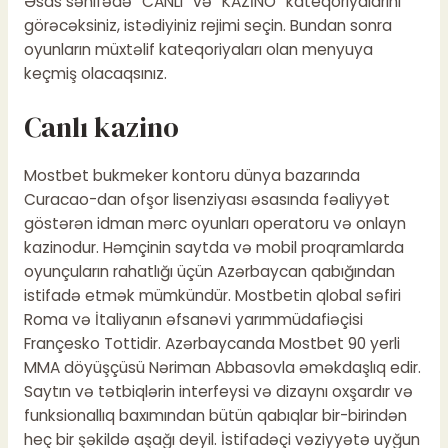
Əsas səhifədə “CANLI” və “KAZİNO” kateqoriyalarını
görəcəksiniz, istədiyiniz rejimi seçin. Bundan sonra
oyunların müxtəlif kateqoriyaları olan menyuya
keçmiş olacaqsınız.
Canlı kazino
Mostbet bukmeker kontoru dünya bazarında
Curacao-dan ofşor lisenziyası əsasında fəaliyyət
göstərən idman mərc oyunları operatoru və onlayn
kazinodur. Həmçinin saytda və mobil proqramlarda
oyunçuların rahatlığı üçün Azərbaycan qabığından
istifadə etmək mümkündür. Mostbetin qlobal səfiri
Roma və İtaliyanın əfsanəvi yarımmüdafiəçisi
Françesko Tottidir. Azərbaycanda Mostbet 90 yerli
MMA döyüşçüsü Nəriman Abbasovla əməkdaşlıq edir.
Saytın və tətbiqlərin interfeysi və dizaynı oxşardır və
funksionallıq baxımından bütün qabıqlar bir-birindən
heç bir şəkildə aşağı deyil. İstifadəçi vəziyyətə uyğun