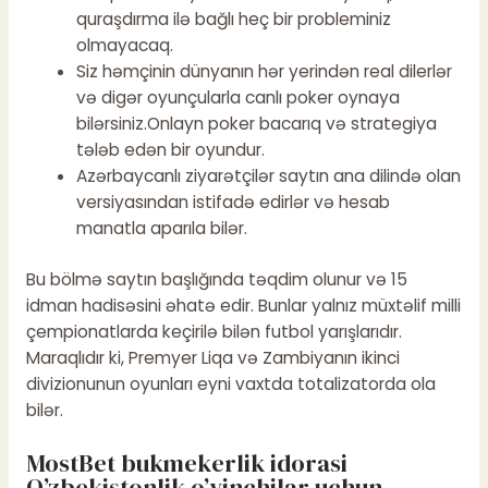
quraşdırma ilə bağlı heç bir probleminiz
olmayacaq.
Siz həmçinin dünyanın hər yerindən real dilerlər
və digər oyunçularla canlı poker oynaya
bilərsiniz.Onlayn poker bacarıq və strategiya
tələb edən bir oyundur.
Azərbaycanlı ziyarətçilər saytın ana dilində olan
versiyasından istifadə edirlər və hesab
manatla aparıla bilər.
Bu bölmə saytın başlığında təqdim olunur və 15
idman hadisəsini əhatə edir. Bunlar yalnız müxtəlif milli
çempionatlarda keçirilə bilən futbol yarışlarıdır.
Maraqlıdır ki, Premyer Liqa və Zambiyanın ikinci
divizionunun oyunları eyni vaxtda totalizatorda ola
bilər.
MostBet bukmekerlik idorasi
O’zbekistonlik o’yinchilar uchun