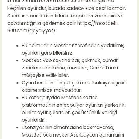
ki, hər zaman davam edən və ən sadə şəkildə
keçirilən oyundur, burada sadəcə sizə bəxt lazımdır.
Sonra isə barabanın fırlanıb rəqəmləri verməsini və
qazanmağınızı gözləmək qalır
https://mostbet-
900.com/qeydiyyat/
.
Bu bölmədən Mostbet tərəfindən yadarılmış
oyunları görə bilərsiniz.
MostBet veb saytına baş çəkmək, qumar
zonalarından birinə, məsələn, Gürcüstanla
müqayisə edilə bilər.
Oyun hesabından pul çəkmək funksiyası şəxsi
kabinetinizdə mövcuddur.
Bu kateqoriyada Mostbet kazino
platformasının ən populyar oyunları yerləşir ki,
bunlar oyunçuların ən çox üstünlük verdiyi
oyunlardır.
Lisenziyasının olmamasına baxmayaraq,
MostBet bukmeyker Azərbaycan qanunlarını