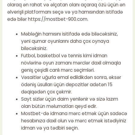
olaraq ən rahat və əlçatan olanı açaraq özü üçün ən
əlverişli platformanı seçə və ya hamısından istifadə
edə bilər
https://mostbet-900.com
.
Məbləğin hamısını isitifadə edə biləcəksiniz,
yəni qumar oyunlarını daha çox oynaya
biləcəksiniz.
Futbol, ​​basketbol və tennis kimi idman
növlərinə oyun zamanı mərclər daxil olmaqla
geniş çeşidli canlı mərc seçimləri.
Vəsaitlər uğurla emal edildikdən sonra, əksər
ödəniş üsulları üçün depozitlər adətən 15
dəqiqədən çox çəkmir.
Sayt sizlər üçün daim yenilənir və sizə lazım
olan bütün məlumatları qeyd edir.
Mostbet-də idmana mərc etmək üçün sadəcə
hesabınıza daxil olun və mərc etmək istədiyiniz
idman və ya tədbiri seçin.