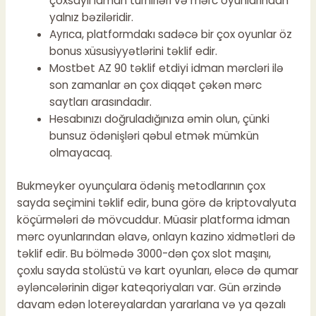
çoxsaylı idman turnirləri və mərc oyunlarından
yalnız bəziləridir.
Ayrıca, platformdakı sadəcə bir çox oyunlar öz
bonus xüsusiyyətlərini təklif edir.
Mostbet AZ 90 təklif etdiyi idman mərcləri ilə
son zamanlar ən çox diqqət çəkən mərc
saytları arasındadır.
Hesabınızı doğruladığınıza əmin olun, çünki
bunsuz ödənişləri qəbul etmək mümkün
olmayacaq.
Bukmeyker oyunçulara ödəniş metodlarının çox
sayda seçimini təklif edir, buna görə də kriptovalyuta
köçürmələri də mövcuddur. Müasir platforma idman
mərc oyunlarından əlavə, onlayn kazino xidmətləri də
təklif edir. Bu bölmədə 3000-dən çox slot maşını,
çoxlu sayda stolüstü və kart oyunları, eləcə də qumar
əyləncələrinin digər kateqoriyaları var. Gün ərzində
davam edən lotereyalardan yararlana və ya qəzalı