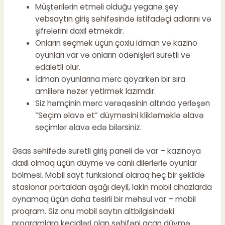
Müştərilərin etməli olduğu yeganə şey
vebsaytın giriş səhifəsində istifadəçi adlarını və
şifrələrini daxil etməkdir.
Onların seçmək üçün çoxlu idman və kazino
oyunları var və onların ödənişləri sürətli və
ədalətli olur.
İdman oyunlarına mərc qoyarkən bir sıra
amillərə nəzər yetirmək lazımdır.
Siz həmçinin mərc vərəqəsinin altında yerləşən
“Seçim əlavə et” düyməsini klikləməklə əlavə
seçimlər əlavə edə bilərsiniz.
Əsas səhifədə sürətli giriş paneli də var – kazinoya
daxil olmaq üçün düymə və canlı dilerlərlə oyunlar
bölməsi. Mobil sayt funksional olaraq heç bir şəkildə
stasionar portaldan aşağı deyil, lakin mobil cihazlarda
oynamaq üçün daha təsirli bir məhsul var – mobil
proqram. Siz onu mobil saytın altbilgisindəki
proqramlara keçidləri olan səhifəni açan düymə