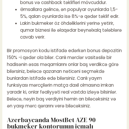
bonus və cashback təklifləri mövcuddur.
Əmsallara gəlincə, ən populyar oyunlarda 1,5-
5%, qalan oyunlarda isə 8%-ə qədər təklif edir.
Lakin bukmeker öz öhdəliklərini yerinə yetirir,
qumar biznesi ilə əlaqədar beynəlxalq tələblərə
cavab verir.
Bir promosyon kodu istifadə edərkən bonus depozitin
150% -i qədər ola bilər. Canlı mərclər vasitəsilə bir
hadisənin əsas məqamlarını onlar baş verdikcə görə
bilərsiniz, beləcə qazanan nəticəni seçməkdə
bunlardan istifadə edə bilərsiniz. Canlı yayım
funksiyası mərcçilərin matça daxil olmasına imkan
yaradır ki, onlar fəaliyyəti real vaxtda izləyə bilsinlər.
Beləcə, nəyin baş verdiyini həmin an biləcəksiniz və
ən yaxşı mərc qərarını verə biləcəksiniz.
Azerbaycanda MostBet AZE 90
bukmeker kontorunun icmalı