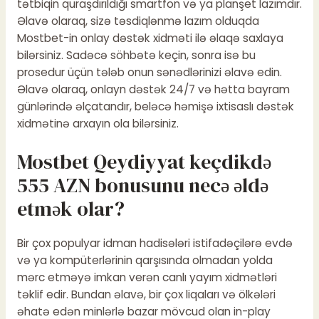
tətbiqin quraşdırıldığı smartfon və ya planşet lazımdır.
Əlavə olaraq, sizə təsdiqlənmə lazım olduqda
Mostbet-in onlay dəstək xidməti ilə əlaqə saxlaya
bilərsiniz. Sadəcə söhbətə keçin, sonra isə bu
prosedur üçün tələb onun sənədlərinizi əlavə edin.
Əlavə olaraq, onlayn dəstək 24/7 və hətta bayram
günlərində əlçatandır, beləcə həmişə ixtisaslı dəstək
xidmətinə arxayın ola bilərsiniz.
Mostbet Qeydiyyat keçdikdə
555 AZN bonusunu necə əldə
etmək olar?
Bir çox populyar idman hadisələri istifadəçilərə evdə
və ya kompüterlərinin qarşısında olmadan yolda
mərc etməyə imkan verən canlı yayım xidmətləri
təklif edir. Bundan əlavə, bir çox liqaları və ölkələri
əhatə edən minlərlə bazar mövcud olan in-play