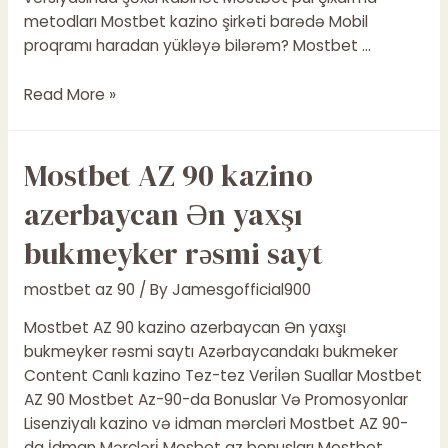
metodları Mostbet kazino şirkəti barədə Mobil
proqramı haradan yükləyə bilərəm? Mostbet …
Mostbet
Read More »
AZ-
90
Mostbet AZ 90 kazino
kazino
azerbaycan
azerbaycan Ən yaxşı
Ən
yaxşı
bukmeyker rəsmi sayt
bukmeyker
rəsmi
mostbet az 90
/ By
Jamesgofficial900
sayt
Mostbet AZ 90 kazino azerbaycan Ən yaxşı
bukmeyker rəsmi saytı Azərbaycandakı bukmeker
Content Canlı kazino Tez-tez Veri̇lən Suallar Mostbet
AZ 90 Mostbet Az-90-da Bonuslar Və Promosyonlar
Lisenziyalı kazino və idman mərcləri Mostbet AZ 90-
da İdman Mərcləri̇ Mosbet az bonusları Mostbet