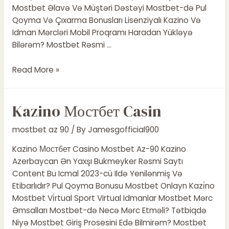
Mostbet Əlavə Və Müştəri Dəstəyi Mostbet-də Pul
Qoyma Və Çıxarma Bonusları Lisenziyalı Kazino Və
Idman Mərcləri Mobil Proqramı Haradan Yükləyə
Bilərəm? Mostbet Rəsmi …
Mosbet:
Read More »
Onlayn
Kazino
Kazino Мостбет Casin
Və
Idman
mostbet az 90
/ By
Jamesgofficial900
Mərclər
Kazino Мостбет Casino Mostbet Az-90 Kazino
Azerbaycan Ən Yaxşı Bukmeyker Rəsmi Saytı
Content Bu Icmal 2023-cü Ildə Yenilənmiş Və
Etibarlıdır? Pul Qoyma Bonusu Mostbet Onlayn Kazi̇no
Mostbet Vi̇rtual Sport Virtual Idmanlar Mostbet Mərc
Əmsalları Mostbet-də Necə Mərc Etməli? Tətbiqdə
Niyə Mostbet Giriş Prosesini Edə Bilmirəm? Mostbet