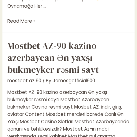
Oynamağa Hər …
Mostbet
Read More »
Az
Ninety
Mostbet AZ-90 kazino
Kazino
Azerbaycan
azerbaycan Ən yaxşı
Ən
Yaxşı
bukmeyker rəsmi sayt
Bukmeyker
Rəsmi
mostbet az 90
/ By
Jamesgofficial900
Say
Mostbet AZ-90 kazino azerbaycan Ən yaxşı
bukmeyker rəsmi saytı Mostbet Azərbaycan
bukmeker Casino rəsmi sayt Мosbet AZ: indir, giriş,
aviator Content Mostbet mərcləri barədə Canlı Ən
Yaxşı Mostbet Casino Slotları Mostbet Azərbaycanda
qanuni və təhlükəsizdir? Mostbet Az-ın mobil
versiyasında şəxsi kabinet Mostbet pul çıxarma