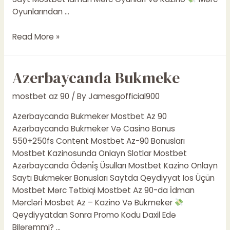
Oyunlarından …
Mostbet
Read More »
Az
90
Azerbaycanda Bukmeke
Casino
Və
mostbet az 90
/ By
Jamesgofficial900
İdman
Mərclər
Azerbaycanda Bukmeker Mostbet Az 90
Azərbaycanda Bukmeker Və Casino Bonus
550+250fs Content Mostbet Az-90 Bonusları
Mostbet Kazinosunda Onlayn Slotlar Mostbet
Azərbaycanda Ödəni̇ş Üsulları Mostbet Kazino Onlayn
Saytı Bukmeker Bonusları Saytda Qeydiyyat Ios Üçün
Mostbet Mərc Tətbiqi Mostbet Az 90-da İdman
Mərcləri̇ Mosbet Az – Kazino Və Bukmeker
Qeydiyyatdan Sonra Promo Kodu Daxil Edə
Bilərəmmi? …