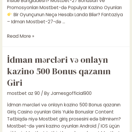
Inside Bangladesh? Mostbet-27 Bonusları Ve
Promosyonları Mostbet-də Populyar Kazino Oyunları
Bir Oyunçunun Neçə Hesabı Landa Bilər? Fantaziya
– Idman Mostbet-27-də …
Mostbet
Read More »
Az-
90
İdman mərcləri və onlayn
Kazino
Azerbaycan
kazino 500 Bonus qazanın
Ən
Yaxşı
Giri
Bukmeyker
Rəsmi
mostbet az 90
/ By
Jamesgofficial900
Sayt
İdman mərcləri və onlayn kazino 500 Bonus qazanın
Giriş Casino oyunları Giris Yukle Bonuslar Content
Tətbiqdə niyə Mostbet giriş prosesini edə bilmirəm?
Mostbet-də yeni kazino oyunları Android / IOS üçün