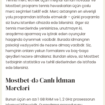
Tennis mərc etmək üçün məşhur idman növüdür və
Mostbet proqramı tennis həvəskarları üçün çoxlu
mərc seçimləri təklif edir. Mərc axtarışının ən əlverişli
yolu proqramdan istifadə etməkdir – çünki proqramla
siz bunu istənilən cihazda edə bilərsiniz. Əgər siz
tennis mərclərində yenisinizsə, unutmayın ki,
araşdırma aparmaq və iştirak edən oyunçular
haqqında öyrənmək vacibdir. Burada idmançının
psixoloji vəziyyətini də nəzərə almaq vacibdir. Siz,
həmçinin onların yekun formalarını və baş-başa
qeydləri nəzərə almalısınız. Bundan əlavə, siz Mostbet
tətbiqinin statistika və təhlil alətlərindən də istifadə
edə bilərsiniz.
Mostbet-də Canlı İdman
Mərcləri
Bunun üçün ən azı 1 GB RAM və 1, 2 GHz prosessorun
işləməsi kifayətdir. Quraşdırma prosedurunu