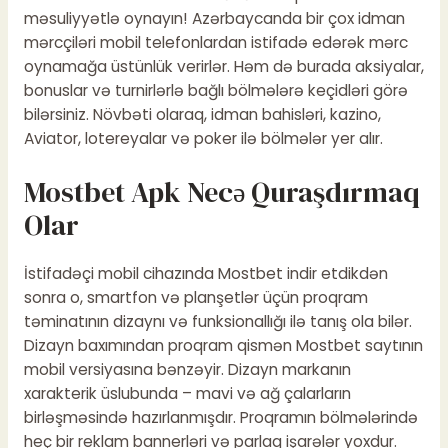
məsuliyyətlə oynayın! Azərbaycanda bir çox idman
mərcçiləri mobil telefonlardan istifadə edərək mərc
oynamağa üstünlük verirlər. Həm də burada aksiyalar,
bonuslar və turnirlərlə bağlı bölmələrə keçidləri görə
bilərsiniz. Növbəti olaraq, idman bahisləri, kazino,
Aviator, lotereyalar və poker ilə bölmələr yer alır.
Mostbet Apk Necə Quraşdırmaq
Olar
İstifadəçi mobil cihazında Mostbet indir etdikdən
sonra o, smartfon və planşetlər üçün proqram
təminatının dizaynı və funksionallığı ilə tanış ola bilər.
Dizayn baxımından proqram qismən Mostbet saytının
mobil versiyasına bənzəyir. Dizayn markanın
xarakterik üslubunda – mavi və ağ çalarların
birləşməsində hazırlanmışdır. Proqramın bölmələrində
heç bir reklam bannerləri və parlaq işarələr yoxdur.