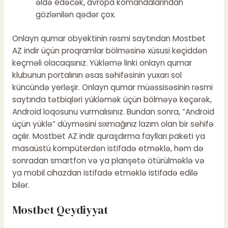
əldə edəcək, avropa komandalarından
gözlənilən qədər çox.
Onlayn qumar obyektinin rəsmi saytından Mostbet
AZ indir üçün proqramlar bölməsinə xüsusi keçiddən
keçməli olacaqsınız. Yükləmə linki onlayn qumar
klubunun portalının əsas səhifəsinin yuxarı sol
küncündə yerləşir. Onlayn qumar müəssisəsinin rəsmi
saytında tətbiqləri yükləmək üçün bölməyə keçərək,
Android loqosunu vurmalısınız. Bundan sonra, “Android
üçün yüklə” düyməsini sıxmağınız lazım olan bir səhifə
açılır. Mostbet AZ indir quraşdırma faylları paketi ya
masaüstü kompüterdən istifadə etməklə, həm də
sonradan smartfon və ya planşetə ötürülməklə və
ya mobil cihazdan istifadə etməklə istifadə edilə
bilər.
Mostbet Qeydiyyat