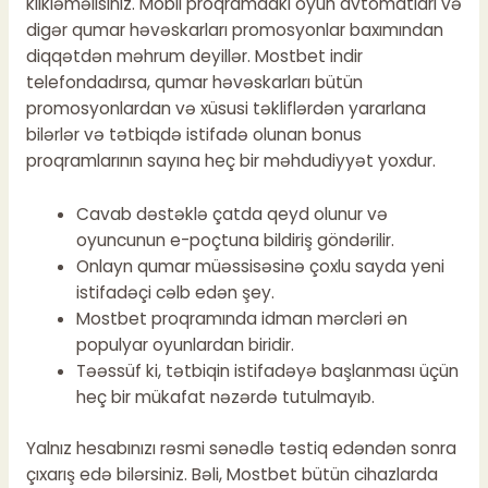
klikləməlisiniz. Mobil proqramdakı oyun avtomatları və
digər qumar həvəskarları promosyonlar baxımından
diqqətdən məhrum deyillər. Mostbet indir
telefondadırsa, qumar həvəskarları bütün
promosyonlardan və xüsusi təkliflərdən yararlana
bilərlər və tətbiqdə istifadə olunan bonus
proqramlarının sayına heç bir məhdudiyyət yoxdur.
Cavab dəstəklə çatda qeyd olunur və
oyuncunun e-poçtuna bildiriş göndərilir.
Onlayn qumar müəssisəsinə çoxlu sayda yeni
istifadəçi cəlb edən şey.
Mostbet proqramında idman mərcləri ən
populyar oyunlardan biridir.
Təəssüf ki, tətbiqin istifadəyə başlanması üçün
heç bir mükafat nəzərdə tutulmayıb.
Yalnız hesabınızı rəsmi sənədlə təstiq edəndən sonra
çıxarış edə bilərsiniz. Bəli, Mostbet bütün cihazlarda