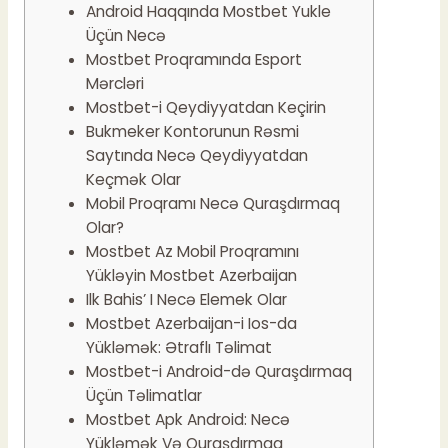
Android Haqqında Mostbet Yukle
Üçün Necə
Mostbet Proqramında Esport
Mərcləri
Mostbet-i Qeydiyyatdan Keçirin
Bukmeker Kontorunun Rəsmi
Saytında Necə Qeydiyyatdan
Keçmək Olar
Mobil Proqramı Necə Quraşdırmaq
Olar?
Mostbet Az Mobil Proqramını
Yükləyin Mostbet Azerbaijan
Ilk Bahis’ I Necə Elemek Olar
Mostbet Azerbaijan-i Ios-da
Yükləmək: Ətraflı Təlimat
Mostbet-i Android-də Quraşdırmaq
Üçün Təlimatlar
Mostbet Apk Android: Necə
Yükləmək Və Quraşdırmaq