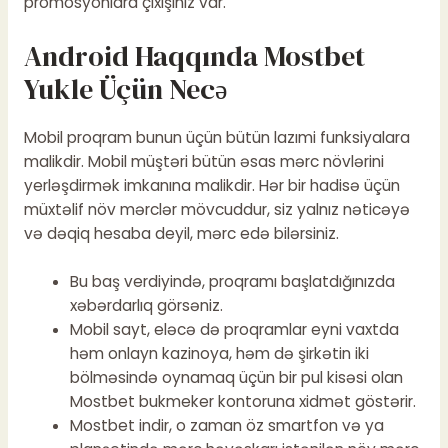
promosyonlara çıxışınız var.
Android Haqqında Mostbet
Yukle Üçün Necə
Mobil proqram bunun üçün bütün lazımi funksiyalara
malikdir. Mobil müştəri bütün əsas mərc növlərini
yerləşdirmək imkanına malikdir. Hər bir hadisə üçün
müxtəlif növ mərclər mövcuddur, siz yalnız nəticəyə
və dəqiq hesaba deyil, mərc edə bilərsiniz.
Bu baş verdiyində, proqramı başlatdığınızda
xəbərdarlıq görsəniz.
Mobil sayt, eləcə də proqramlar eyni vaxtda
həm onlayn kazinoya, həm də şirkətin iki
bölməsində oynamaq üçün bir pul kisəsi olan
Mostbet bukmeker kontoruna xidmət göstərir.
Mostbet indir, o zaman öz smartfon və ya