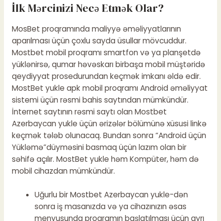
İlk Mərcinizi Necə Etmək Olar?
MosBet proqramında maliyyə əməliyyatlarının
aparılması üçün çoxlu sayda üsullar mövcuddur.
Mostbet mobil proqramı smartfon və ya planşetdə
yüklənirsə, qumar həvəskarı birbaşa mobil müştəridə
qeydiyyat prosedurundan keçmək imkanı əldə edir.
MostBet yukle apk mobil proqramı Android əməliyyat
sistemi üçün rəsmi bahis saytından mümkündür.
İnternet saytının rəsmi saytı olan Mostbet
Azerbaycan yukle üçün ərizələr bölümünə xüsusi linkə
keçmək tələb olunacaq. Bundan sonra “Android üçün
Yükləmə”düyməsini basmaq üçün lazım olan bir
səhifə açılır. MostBet yukle həm Kompüter, həm də
mobil cihazdan mümkündür.
Uğurlu bir Mostbet Azerbaycan yukle-dən
sonra iş masanızda və ya cihazınızın əsas
menyusunda proqramın başlatılması üçün ayrı