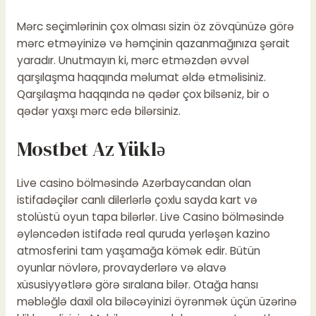
Mərc seçimlərinin çox olması sizin öz zövqünüzə görə
mərc etməyinizə və həmçinin qazanmağınıza şərait
yaradır. Unutmayın ki, mərc etməzdən əvvəl
qarşılaşma haqqında məlumat əldə etməlisiniz.
Qarşılaşma haqqında nə qədər çox bilsəniz, bir o
qədər yaxşı mərc edə bilərsiniz.
Mostbet Az Yüklə
Live casino bölməsində Azərbaycandan olan
istifadəçilər canlı dilerlərlə çoxlu sayda kart və
stolüstü oyun tapa bilərlər. Live Casino bölməsində
əyləncədən istifadə real quruda yerləşən kazino
atmosferini tam yaşamağa kömək edir. Bütün
oyunlar növlərə, provayderlərə və əlavə
xüsusiyyətlərə görə sıralana bilər. Otağa hansı
məbləğlə daxil ola biləcəyinizi öyrənmək üçün üzərinə