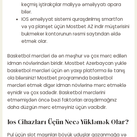
keçmiş iştirakçılar maliyyə əməliyyatı apara
bilər.
IOS əməliyyat sistemi quraşdırılmış smartfon
və ya planşet üçün Mostbet AZ indir müştərisini
bukmeker kontorunun rəsmi saytından əldə
etmək olar.
Basketbol mərcləri də ən məşhur və çox mərc edilən
idman növlərindən biridir. Mostbet Azerbaycan yukle
basketbol mərcləri üçün ən yaxşı platforma ilə tanış
ola bilərsiniz! Mostbet proqramında basketbol
mərcləri etmək digər idman növlərinə mərc etməklə
eynidir və çox sadədir. Basketbol mərclərini
etməmişdən öncə bəzi faktorları araşdırmağınız
daha düzgün mərc etməyiniz üçün vacibdir.
Ios Cihazları Üçün Necə Yükləmək Olar?
Pul üçün slot maşınları böyük uduşlar qazanmağa və