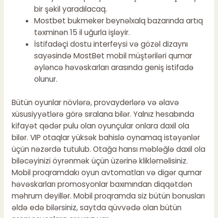
bir şəkil yaradılacaq.
Mostbet bukmeker beynəlxalq bazarında artıq
təxminən 15 il uğurla işləyir.
İstifadəçi dostu interfeysi və gözəl dizaynı
sayəsində MostBet mobil müştəriləri qumar
əyləncə həvəskarları arasında geniş istifadə
olunur.
Bütün oyunlar növlərə, provayderlərə və əlavə
xüsusiyyətlərə görə sıralana bilər. Yalnız hesabında
kifayət qədər pulu olan oyunçular onlara daxil ola
bilər. VIP otaqlar yüksək bahislə oynamaq istəyənlər
üçün nəzərdə tutulub. Otağa hansı məbləğlə daxil ola
biləcəyinizi öyrənmək üçün üzərinə klikləməlisiniz.
Mobil proqramdakı oyun avtomatları və digər qumar
həvəskarları promosyonlar baxımından diqqətdən
məhrum deyillər. Mobil proqramda siz bütün bonusları
əldə edə bilərsiniz, saytda qüvvədə olan bütün