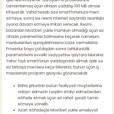
tamamlamaq üçün cihazın yaddaşı 100 MB olması
kifayətdir. Vahid hesab sizə smartfonunuza mərc
etməyə, sonra isə rəsmi internet saytında asanlıqla
oyuna davam etməyə imkan verəcək. Rəsmi
bazardan Mostbet yukle mümkün olmadığı üçün siz
cihazın parametrlər bölməsinə keçərək naməlum
mənbələrdən quraşdırılmasına icazə verməlisiniz.
Prosedur başa çatdıqdan sonra təhlükəsizlik
parametrlərini əvvəlki vəziyyətinə qaytara bilərsiniz.
Yalnız faylı smartfonun yaddaşından silmək qalır və
siz birbaşa mərclərə keçə bilərsiniz, bunun üçün iş
masasında proqram qısayolu görünəcəkdir.
Bahis şirkətinin bütün fəaliyyəti müştərilərinə
onlayn xidmətin təqdim etdiyi xidmətlərdən
istifadə etmək üçün ən rahat şəraiti təmin
etməyə yönəlib.
Azart istifadəçisi Mostbet yukle əməliyyat