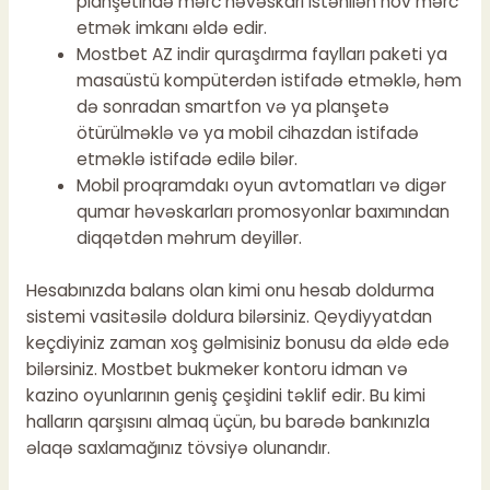
planşetində mərc həvəskarı istənilən növ mərc
etmək imkanı əldə edir.
Mostbet AZ indir quraşdırma faylları paketi ya
masaüstü kompüterdən istifadə etməklə, həm
də sonradan smartfon və ya planşetə
ötürülməklə və ya mobil cihazdan istifadə
etməklə istifadə edilə bilər.
Mobil proqramdakı oyun avtomatları və digər
qumar həvəskarları promosyonlar baxımından
diqqətdən məhrum deyillər.
Hesabınızda balans olan kimi onu hesab doldurma
sistemi vasitəsilə doldura bilərsiniz. Qeydiyyatdan
keçdiyiniz zaman xoş gəlmisiniz bonusu da əldə edə
bilərsiniz. Mostbet bukmeker kontoru idman və
kazino oyunlarının geniş çeşidini təklif edir. Bu kimi
halların qarşısını almaq üçün, bu barədə bankınızla
əlaqə saxlamağınız tövsiyə olunandır.