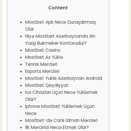
Content
Mostbet Apk Necə Quraşdırmaq
Olar
Niyə Mostbet Azərbaycanda Ən
Yaxşı Bukmeker Kontorudur?
Mostbet Casino
Mostbet Az Yüklə
Tennis Mərcləri
Esports Mərcləri
Mostbet Yukle Azerbaycan Android
Mostbet Qeydiyyat
Ios Cihazları Üçün Necə Yükləmək
Olar?
Iphone Mostbet Yüklemek Üçün
Necə
Mostbet-də Canlı İdman Mərcləri
İlk Mərcinizi Necə Etmək Olar?