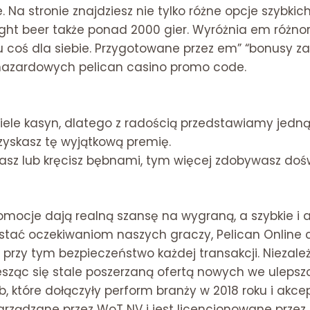
Na stronie znajdziesz nie tylko różne opcje szybkic
ight beer także ponad 2000 gier. Wyróżnia em różnor
 tu coś dla siebie. Przygotowane przez em” “bonusy 
 hazardowych
pelican casino promo code
.
iele kasyn, dlatego z radością przedstawiamy jedną
zyskasz tę wyjątkową premię.
iasz lub kręcisz bębnami, tym więcej zdobywasz doś
romocje dają realną szansę na wygraną, a szybkie i 
rostać oczekiwaniom naszych graczy, Pelican Online c
przy tym bezpieczeństwo każdej transakcji. Niezależ
ciesząc się stale poszerzaną ofertą nowych we ulepsz
, które dołączyły perform branży w 2018 roku i akce
 zarządzane przez WoT NV i jest licencjonowane przez