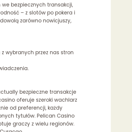
h we bezpiecznych transakcji,
odność – z slotów po pokera i
zadowolą zarówno nowicjuszy,
 z wybranych przez nas stron
wiadczenia.
actually bezpieczne transakcje
asino oferuje szeroki wachlarz
nie od preferencji, każdy
onych tytułów. Pelican Casino
ptuje graczy z wielu regionów.
 Curaçao.