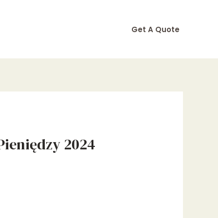
Get A Quote
Pieniędzy 2024