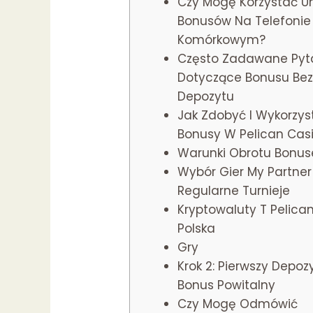
Czy Mogę Korzystać U
Bonusów Na Telefonie
Komórkowym?
Często Zadawane Pyt
Dotyczące Bonusu Be
Depozytu
Jak Zdobyć I Wykorzys
Bonusy W Pelican Cas
Warunki Obrotu Bonu
Wybór Gier My Partner
Regularne Turnieje
Kryptowaluty T Pelica
Polska
Gry
Krok 2: Pierwszy Depozy
Bonus Powitalny
Czy Mogę Odmówić