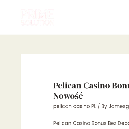
Skip
to
content
Pelican Casino Bon
Nowość
pelican casino PL
/ By
Jamesgo
Pelican Casino Bonus Bez Dep