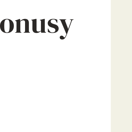
Bonusy