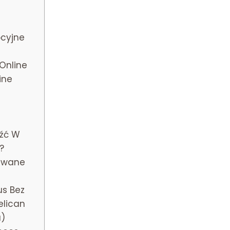
cyjne
 Online
ine
eźć W
?
giwane
us Bez
elican
a)