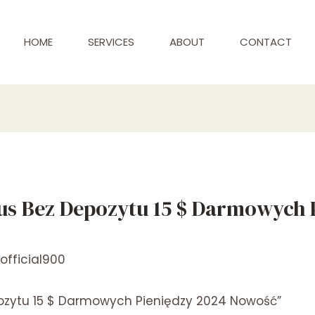
HOME
SERVICES
ABOUT
CONTACT
us Bez Depozytu 15 $ Darmowych 
fficial900
ozytu 15 $ Darmowych Pieniędzy 2024 Nowość”