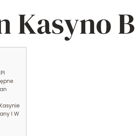
an Kasyno 
Pl
tępne
can
 Kasynie
any I W