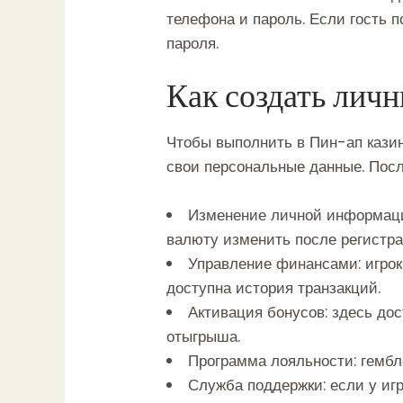
телефона и пароль. Если гость 
пароля.
Как создать личн
Чтобы выполнить в Пин-ап казин
свои персональные данные. Посл
Изменение личной информации
валюту изменить после регистра
Управление финансами: игрок
доступна история транзакций.
Активация бонусов: здесь до
отыгрыша.
Программа лояльности: гембл
Служба поддержки: если у иг