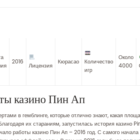
а
Около
2016
Кюрасао
Количество
ния
Лицензия
4000
игр
оты казино Пин Ап
ертами в гемблинге, которые отлично знают, какая площ
Благодаря их стараниям, запустилась история казино Pi
ало работы казино Пин Ап – 2016 год. С самого начала