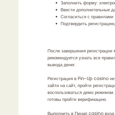
Заполнить форму: электро
Ввести дополнительные да
Согласиться с правилами 
Подтвердить регистрацию,
После завершения регистрации 
рекомендуется узнать все прав
вывода денег.
Регистрация в Pin-Up casino не
зайти на сайт, пройти регистрац
воспользоваться демо режимом.
готовы пройти верификацию.
Выполнить в Пинап casino вход 