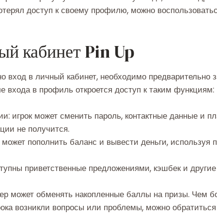
потерял доступ к своему профилю, можно воспользоват
ый кабинет Pin Up
о вход в личный кабинет, необходимо предварительно з
е входа в профиль откроется доступ к таким функциям:
: игрок может сменить пароль, контактные данные и п
ции не получится.
 может пополнить баланс и вывести деньги, используя 
ступны приветственные предложениями, кэшбек и другие 
ер может обменять накопленные баллы на призы. Чем б
рока возникли вопросы или проблемы, можно обратиться