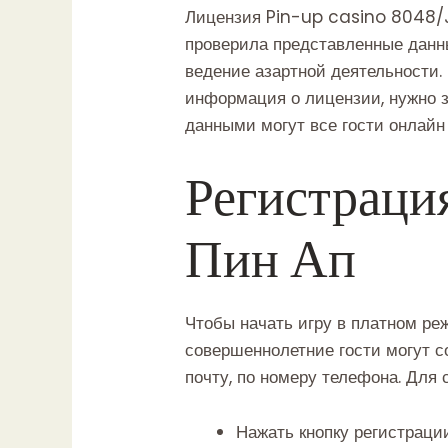
Лицензия Pin-up casino 8048/
проверила представленные данны
ведение азартной деятельности.
информация о лицензии, нужно з
данными могут все гости онлайн 
Регистрация
Пин Ап
Чтобы начать игру в платном ре
совершеннолетние гости могут с
почту, по номеру телефона. Для 
Нажать кнопку регистрации