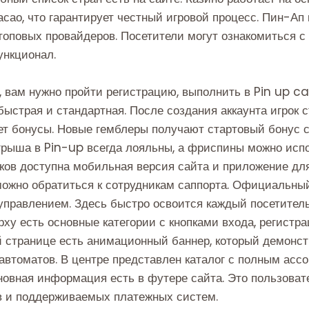
сао, что гарантирует честный игровой процесс. Пин-А
оповых провайдеров. Посетители могут ознакомиться с
ункционал.
 вам нужно пройти регистрацию, выполнить в Pin up ca
быстрая и стандартная. После создания аккаунта игрок 
т бонусы. Новые гемблеры получают стартовый бонус с
грыша в Pin-up всегда лояльны, а фриспины можно исп
ков доступна мобильная версия сайта и приложение дл
можно обратиться к сотрудникам саппорта. Официальны
управлением. Здесь быстро освоится каждый посетитель
рху есть основные категории с кнопками входа, регистр
й странице есть анимационный баннер, который демонс
автоматов. В центре представлен каталог с полным асс
новная информация есть в футере сайта. Это пользоват
в и поддерживаемых платежных систем.