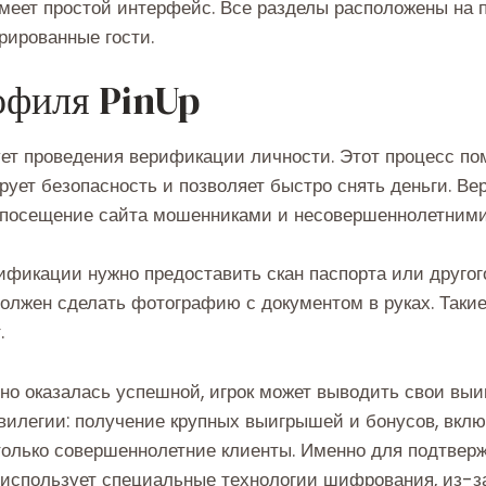
меет простой интерфейс. Все разделы расположены на 
рированные гости.
офиля PinUp
ет проведения верификации личности. Этот процесс по
ирует безопасность и позволяет быстро снять деньги. В
ь посещение сайта мошенниками и несовершеннолетними
фикации нужно предоставить скан паспорта или другог
должен сделать фотографию с документом в руках. Таки
.
ино оказалась успешной, игрок может выводить свои в
вилегии: получение крупных выигрышей и бонусов, вклю
 только совершеннолетние клиенты. Именно для подтвер
 использует специальные технологии шифрования, из-за