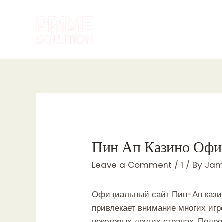
Skip
to
content
Пин Ап Казино Офиц
Leave a Comment
/
1
/ By
Jam
Официальный сайт Пин-Ап кази
привлекает внимание многих игро
некоторых других странах. Подро