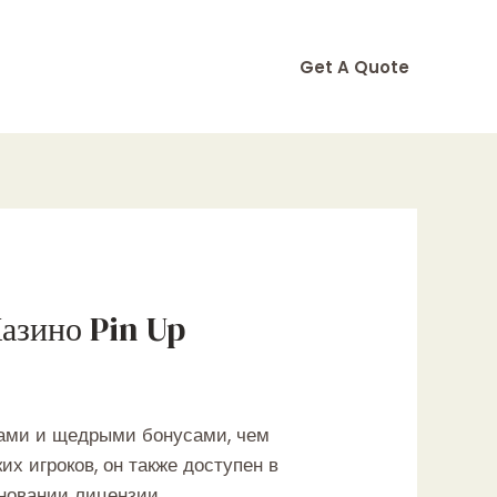
Get A Quote
азино Pin Up
ами и щедрыми бонусами, чем
их игроков, он также доступен в
сновании лицензии