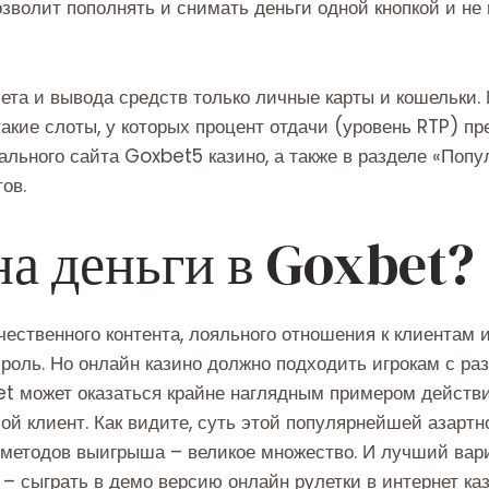
зволит пополнять и снимать деньги одной кнопкой и не
ета и вывода средств только личные карты и кошельки.
такие слоты, у которых процент отдачи (уровень RTP) п
льного сайта Goxbet5 казино, а также в разделе «Попу
ов.
на деньги в Goxbet?
ачественного контента, лояльного отношения к клиентам
роль. Но онлайн казино должно подходить игрокам с р
t может оказаться крайне наглядным примером действи
ой клиент. Как видите, суть этой популярнейшей азартн
 и методов выигрыша – великое множество. И лучший ва
 – сыграть в демо версию онлайн рулетки в интернет ка