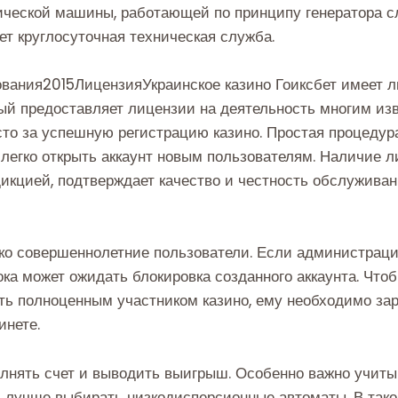
тической машины, работающей по принципу генератора с
ает круглосуточная техническая служба.
вания2015ЛицензияУкраинское казино Гоиксбет имеет
ый предоставляет лицензии на деятельность многим из
то за успешную регистрацию казино. Простая процедур
легко открыть аккаунт новым пользователям. Наличие л
кцией, подтверждает качество и честность обслуживани
ко совершеннолетние пользователи. Если администраци
ока может ожидать блокировка созданного аккаунта. Что
ать полноценным участником казино, ему необходимо за
инете.
олнять счет и выводить выигрыш. Особенно важно учиты
м лучше выбирать низкодисперсионные автоматы. В так