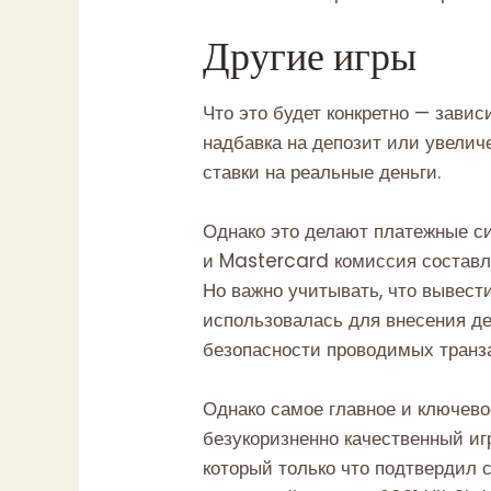
Другие игры
Что это будет конкретно — завис
надбавка на депозит или увеличе
ставки на реальные деньги.
Однако это делают платежные си
и Mastercard комиссия составл
Но важно учитывать, что вывест
использовалась для внесения де
безопасности проводимых транз
Однако самое главное и ключево
безукоризненно качественный иг
который только что подтвердил 