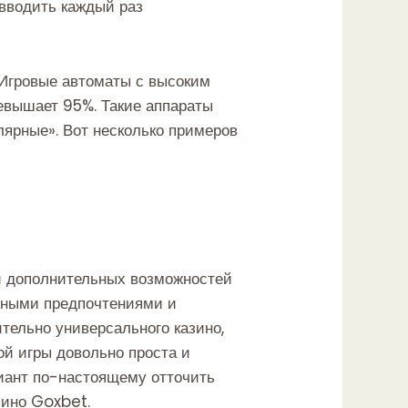
 вводить каждый раз
 Игровые автоматы с высоким
ревышает 95%. Такие аппараты
лярные». Вот несколько примеров
 и дополнительных возможностей
азными предпочтениями и
тельно универсального казино,
ой игры довольно проста и
риант по-настоящему отточить
зино Goxbet.