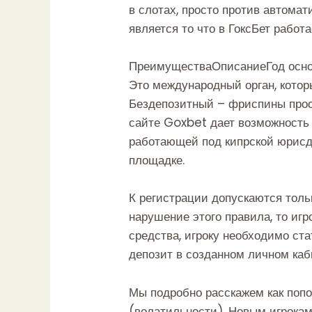
в слотах, просто против автома
является то что в ГоксБет работ
ПреимуществаОписаниеГод осно
Это международный орган, котор
Бездепозитный – фриспины прос
сайте Goxbet дает возможность 
работающей под кипрской юрисди
площадке.
К регистрации допускаются толь
нарушение этого правила, то игр
средства, игроку необходимо ст
депозит в созданном личном каб
Мы подробно расскажем как поп
(волатильности). Новым игрока