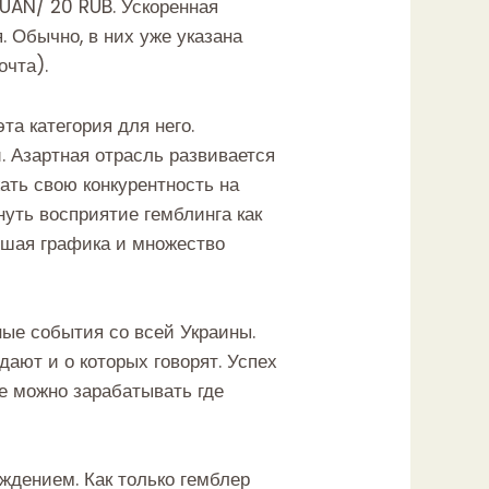
 UAN/ 20 RUB. Ускоренная
 Обычно, в них уже указана
очта).
та категория для него.
. Азартная отрасль развивается
ать свою конкурентность на
нуть восприятие гемблинга как
йшая графика и множество
ные события со всей Украины.
дают и о которых говорят. Успех
е можно зарабатывать где
ждением. Как только гемблер