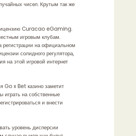
лучайных чисел. Крутым так же
 лицензию Curacao eGaming.
вестным игровым клубам.
а регистрации на официальном
ицензии солидного регулятора,
я на этой игровой интернет
я Go x Bet казино заметит
бы играть на собственные
регистрироваться и внести
вать уровень дисперсии
ом случае выигрыши будут