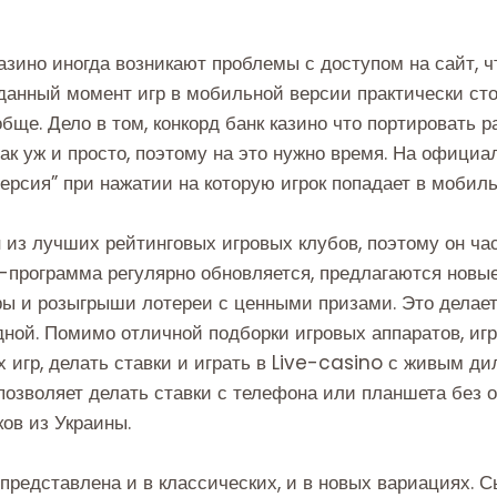
казино иногда возникают проблемы с доступом на сайт, 
данный момент игр в мобильной версии практически стол
обще. Дело в том,
конкорд банк казино
что портировать р
ак уж и просто, поэтому на это нужно время. На официа
ерсия” при нажатии на которую игрок попадает в мобил
ин из лучших рейтинговых игровых клубов, поэтому он ч
-программа регулярно обновляется, предлагаются новые
ы и розыгрыши лотереи с ценными призами. Это делает
ной. Помимо отличной подборки игровых аппаратов, иг
х игр, делать ставки и играть в Live-casino с живым д
позволяет делать ставки с телефона или планшета без
ков из Украины.
 представлена и в классических, и в новых вариациях. 