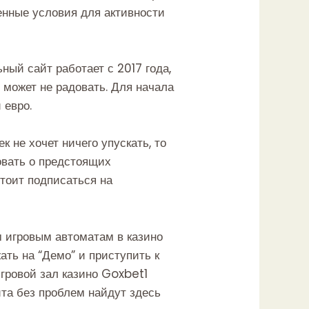
енные условия для активности
ный сайт работает с 2017 года,
 может не радовать. Для начала
 евро.
 не хочет ничего упускать, то
овать о предстоящих
тоит подписаться на
м игровым автоматам в казино
ать на “Демо” и приступить к
гровой зал казино Goxbet1
та без проблем найдут здесь