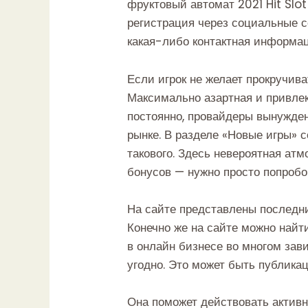
фруктовый автомат 2021 Hit Slot
регистрация через социальные с
какая-либо контактная информац
Если игрок не желает прокручива
Максимально азартная и привлек
постоянно, провайдеры вынужден
рынке. В разделе «Новые игры» 
такового. Здесь невероятная ат
бонусов — нужно просто попробов
На сайте представлены последни
Конечно же на сайте можно найти
в онлайн бизнесе во многом зав
угодно. Это может быть публика
Она поможет действовать актив