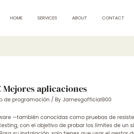
HOME
SERVICES
ABOUT
CONTACT
C Mejores aplicaciones
p de programación
/ By
Jamesgofficial900
tware —también conocidas como pruebas de resiste
testing, con el objetivo de probar los límites de un
ara su instalación, solo tienes que usar el gestor d