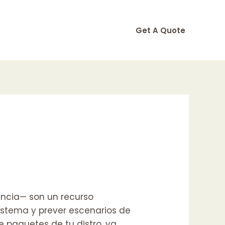
Get A Quote
ncia— son un recurso
 sistema y prever escenarios de
e paquetes de tu distro, ya