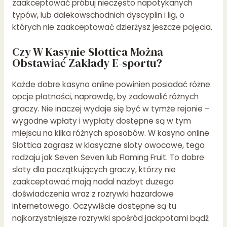
zaakceptować próbuj nieczęsto napotykanych
typów, lub dalekowschodnich dyscyplin i lig, o
których nie zaakceptować dzierżysz jeszcze pojęcia.
Czy W Kasynie Slottica Można
Obstawiać Zakłady E-sportu?
Każde dobre kasyno online powinien posiadać różne
opcje płatności, naprawdę, by zadowolić różnych
graczy. Nie inaczej wydaje się być w tymże rejonie –
wygodne wpłaty i wypłaty dostępne są w tym
miejscu na kilka różnych sposobów. W kasyno online
Slottica zagrasz w klasyczne sloty owocowe, tego
rodzaju jak Seven Seven lub Flaming Fruit. To dobre
sloty dla początkujących graczy, którzy nie
zaakceptować mają nadal nazbyt dużego
doświadczenia wraz z rozrywki hazardowe
internetowego. Oczywiście dostępne są tu
najkorzystniejsze rozrywki spośród jackpotami bądź