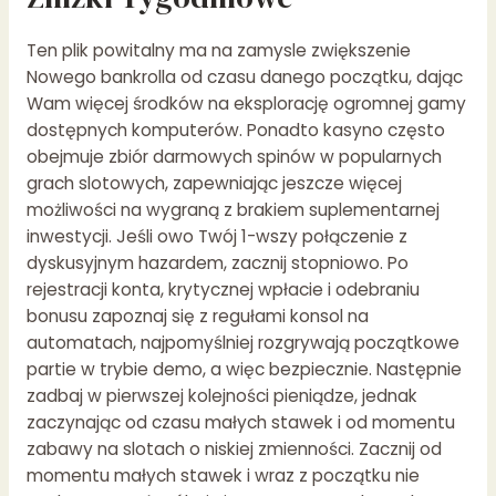
Ten plik powitalny ma na zamysle zwiększenie
Nowego bankrolla od czasu danego początku, dając
Wam więcej środków na eksplorację ogromnej gamy
dostępnych komputerów. Ponadto kasyno często
obejmuje zbiór darmowych spinów w popularnych
grach slotowych, zapewniając jeszcze więcej
możliwości na wygraną z brakiem suplementarnej
inwestycji. Jeśli owo Twój 1-wszy połączenie z
dyskusyjnym hazardem, zacznij stopniowo. Po
rejestracji konta, krytycznej wpłacie i odebraniu
bonusu zapoznaj się z regułami konsol na
automatach, najpomyślniej rozgrywają początkowe
partie w trybie demo, a więc bezpiecznie. Następnie
zadbaj w pierwszej kolejności pieniądze, jednak
zaczynając od czasu małych stawek i od momentu
zabawy na slotach o niskiej zmienności. Zacznij od
momentu małych stawek i wraz z początku nie