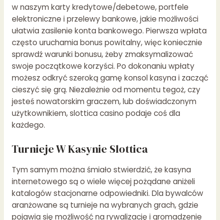
w naszym karty kredytowe/debetowe, portfele
elektroniczne i przelewy bankowe, jakie możliwości
ułatwia zasilenie konta bankowego. Pierwsza wpłata
często uruchamia bonus powitalny, więc koniecznie
sprawdź warunki bonusu, żeby zmaksymalizować
swoje początkowe korzyści. Po dokonaniu wpłaty
możesz odkryć szeroką gamę konsol kasyna i zacząć
cieszyć się grą. Niezależnie od momentu tegoż, czy
jesteś nowatorskim graczem, lub doświadczonym
użytkownikiem, slottica casino podaje coś dla
każdego.
Turnieje W Kasynie Slottica
Tym samym można śmiało stwierdzić, że kasyna
internetowego są o wiele więcej pożądane aniżeli
katalogów stacjonarne odpowiedniki. Dla bywalców
aranżowane są turnieje na wybranych grach, gdzie
pojawia się możliwość na rywalizację i gromadzenie