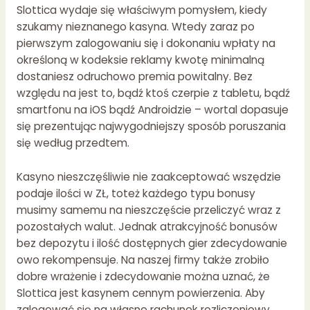
Slottica wydaje się właściwym pomysłem, kiedy
szukamy nieznanego kasyna. Wtedy zaraz po
pierwszym zalogowaniu się i dokonaniu wpłaty na
określoną w kodeksie reklamy kwotę minimalną
dostaniesz odruchowo premia powitalny. Bez
względu na jest to, bądź ktoś czerpie z tabletu, bądź
smartfonu na iOS bądź Androidzie – wortal dopasuje
się prezentując najwygodniejszy sposób poruszania
się według przedtem.
Kasyno nieszczęśliwie nie zaakceptować wszędzie
podaje ilości w ZŁ, toteż każdego typu bonusy
musimy samemu na nieszczęście przeliczyć wraz z
pozostałych walut. Jednak atrakcyjność bonusów
bez depozytu i ilość dostępnych gier zdecydowanie
owo rekompensuje. Na naszej firmy także zrobiło
dobre wrażenie i zdecydowanie można uznać, że
Slottica jest kasynem cennym powierzenia. Aby
zalogować się na własne rachunek rozliczeniowy,