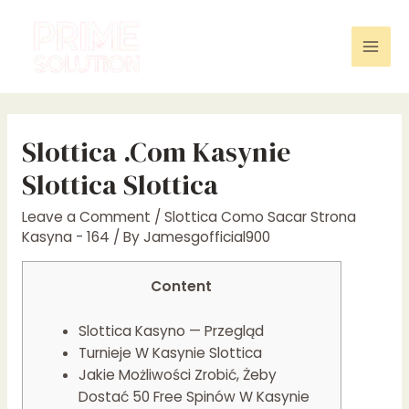
Skip
to
content
Mai
Men
Slottica .Com Kasynie
Slottica Slottica
Leave a Comment
/
Slottica Como Sacar Strona
Kasyna - 164
/ By
Jamesgofficial900
Content
Slottica Kasyno — Przegląd
Turnieje W Kasynie Slottica
Jakie Możliwości Zrobić, Żeby
Dostać 50 Free Spinów W Kasynie