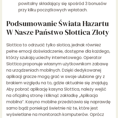
powitalny składający się spośród 3 bonusów
przy kilku początkowych wpłatach.
Podsumowanie Świata Hazartu
W Nasze Państwo Slottica Złoty
Slottica to odrzucić tylko slotica, jednak również
pełne emocji doświadczenie, dostępne dla każdego,
którzy szukają uciechy internetowego. Operator
Slottica proponuje własnym użytkownikom zabawę
na urządzeniach mobilnych. Dzięki dedykowanej
aplikacji gracze mogą grać w swoje ulubione gry z
brakiem względu na to, gdzie aktualnie się znajdują.
Aby pobrać aplikację kasyna Slottica, należy wejść
na oficjalną stronę i kliknąć zakładkę „Aplikacja
mobilna”. Kasyno mobilne przedstawia się naprawdę
samo bądź poniekąd świetnie niż te, które jest
wyświetlane na monitorach komputerów. Oprócz