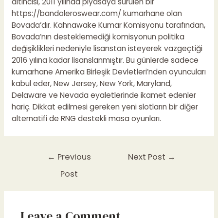
altıncısı, 2011 yılında piyasaya sürülen bir
https://bandoleroswear.com/
kumarhane olan
Bovada’dır. Kahnawake Kumar Komisyonu tarafından,
Bovada’nın desteklemediği komisyonun politika
değişiklikleri nedeniyle lisanstan isteyerek vazgeçtiği
2016 yılına kadar lisanslanmıştır. Bu günlerde sadece
kumarhane Amerika Birleşik Devletleri’nden oyuncuları
kabul eder, New Jersey, New York, Maryland,
Delaware ve Nevada eyaletlerinde ikamet edenler
hariç. Dikkat edilmesi gereken yeni slotların bir diğer
alternatifi de RNG destekli masa oyunları.
Post
←
Previous
Next Post
→
navigation
Post
Leave a Comment