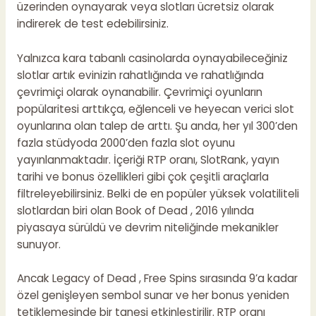
üzerinden oynayarak veya slotları ücretsiz olarak
indirerek de test edebilirsiniz.
Yalnızca kara tabanlı casinolarda oynayabileceğiniz
slotlar artık evinizin rahatlığında ve rahatlığında
çevrimiçi olarak oynanabilir. Çevrimiçi oyunların
popülaritesi arttıkça, eğlenceli ve heyecan verici slot
oyunlarına olan talep de arttı. Şu anda, her yıl 300’den
fazla stüdyoda 2000’den fazla slot oyunu
yayınlanmaktadır. İçeriği RTP oranı, SlotRank, yayın
tarihi ve bonus özellikleri gibi çok çeşitli araçlarla
filtreleyebilirsiniz. Belki de en popüler yüksek volatiliteli
slotlardan biri olan Book of Dead , 2016 yılında
piyasaya sürüldü ve devrim niteliğinde mekanikler
sunuyor.
Ancak Legacy of Dead , Free Spins sırasında 9’a kadar
özel genişleyen sembol sunar ve her bonus yeniden
tetiklemesinde bir tanesi etkinleştirilir. RTP oranı