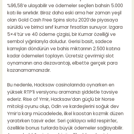
%96,58’e ulaşabilir ve ödemeler seçilen bahsin 5.000
katı ile sınırlıdır. Biraz daha eski ama her zaman yeşil
olan Gold Cash Free Spins slotu 2020’de piyasaya
sürüldü ve birinci sınıf kumar fırsatları sunuyor. Izgara
5×4’tür ve 40 ödeme çizgisi, bir Kumar özelliği ve
sembol yığınlarıyla doludur. Gerisi basit, sadece
kamışları döndürün ve bahis miktarının 2.500 katına
kadar ödemeleri toplayın. Ücretsiz çevrimiçi slot
oynamanın ana dezavantajı, elbette gerçek para
kazanamamanızdır.
Bu nedenle, Hacksaw casinolarında oynarken en
yüksek RTP’li versiyonu aramanızı şiddetle tavsiye
ederiz. Rise of Ymir, Hacksaw’dan güçlü bir Norse
mitoloji oyunu olup, Odin ve kardeşlerini soğuk dev
Ymir’a karşı mücadelede, ilkel kaostan kozmik düzen
yaratırken tasvir eder. Seri çoklayıcı wild respin’ler,
özellikle bonus turlarda büyük ödemeler sağlayabilir.