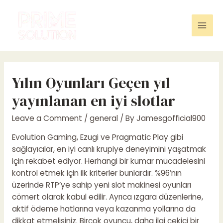
Skip
to
content
Mai
Men
Yılın Oyunları Geçen yıl
yayınlanan en iyi slotlar
Leave a Comment
/
general
/ By
Jamesgofficial900
Evolution Gaming, Ezugi ve Pragmatic Play gibi
sağlayıcılar, en iyi canlı krupiye deneyimini yaşatmak
için rekabet ediyor. Herhangi bir kumar mücadelesini
kontrol etmek için ilk kriterler bunlardır. %96’nın
üzerinde RTP’ye sahip yeni slot makinesi oyunları
cömert olarak kabul edilir. Ayrıca ızgara düzenlerine,
aktif ödeme hatlarına veya kazanma yollarına da
dikkat etmelisiniz. Birçok oyuncu, daha ilgi çekici bir