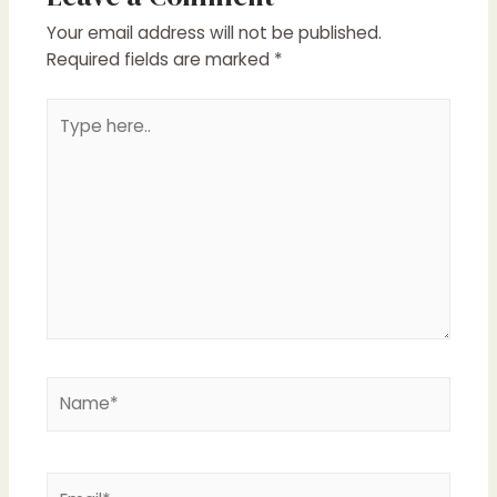
Your email address will not be published.
Required fields are marked
*
Type
here..
Name*
Email*