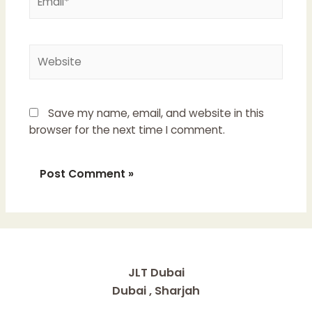
Website
Save my name, email, and website in this
browser for the next time I comment.
JLT Dubai
Dubai , Sharjah