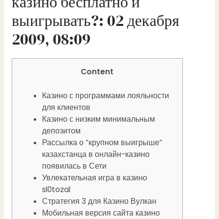
казино бесплатно и
выигрывать?: 02 декабря
2009, 08:09
Content
Казино с программами лояльности
для клиентов
Казино с низким минимальным
депозитом
Рассылка о “крупном выигрыше”
казахстанца в онлайн-казино
появилась в Сети
Увлекательная игра в казино
sl0tozal
Стратегия 3 для Казино Вулкан
Мобильная версия сайта казино