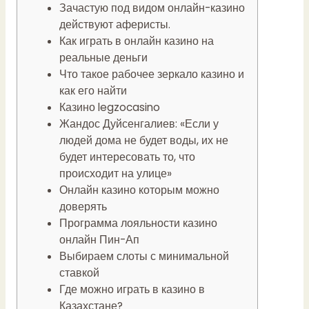
Зачастую под видом онлайн-казино
действуют аферисты.
Как играть в онлайн казино на
реальные деньги
Что такое рабочее зеркало казино и
как его найти
Казино legzocasino
Жандос Дуйсенгалиев: «Если у
людей дома не будет воды, их не
будет интересовать то, что
происходит на улице»
Онлайн казино которым можно
доверять
Программа лояльности казино
онлайн Пин-Ап
Выбираем слоты с минимальной
ставкой
Где можно играть в казино в
Казахстане?