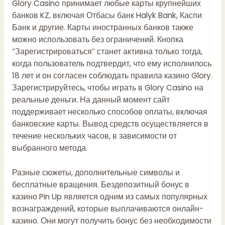
Glory Casino принимает любые карты крупнейших
банков KZ, включая Отбасы банк Halyk Bank, Каспи
Банк и другие. Карты иностранных банков также
можно использовать без ограничений. Кнопка
“Зарегистрироваться” станет активна только тогда,
когда пользователь подтвердит, что ему исполнилось
18 лет и он согласен соблюдать правила казино Glory.
Зарегистрируйтесь, чтобы играть в Glory Casino на
реальные деньги. На данный момент сайт
поддерживает несколько способов оплаты, включая
банковские карты. Вывод средств осуществляется в
течение нескольких часов, в зависимости от
выбранного метода.
Разные сюжеты, дополнительные символы и
бесплатные вращения. Бездепозитный бонус в
казино Pin Up является одним из самых популярных
вознаграждений, которые выплачиваются онлайн-
казино. Они могут получить бонус без необходимости