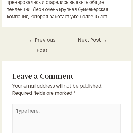
тренировались и старались выявить общие
тенденции. Леон очень крупная букмекерская
компания, которая работает уже более 15 лет.
Post
←
Previous
Next Post
→
navigation
Post
Leave a Comment
Your email address will not be published.
Required fields are marked
*
Type
here..