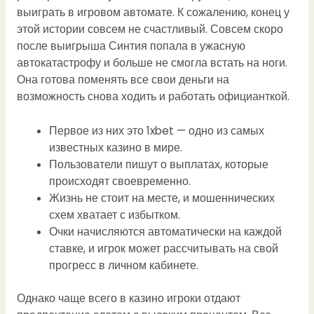
выиграть в игровом автомате. К сожалению, конец у
этой истории совсем не счастливый. Совсем скоро
после выигрыша Синтия попала в ужасную
автокатастрофу и больше не смогла встать на ноги.
Она готова поменять все свои деньги на
возможность снова ходить и работать официанткой.
Первое из них это 1xbet — одно из самых
известных казино в мире.
Пользователи пишут о выплатах, которые
происходят своевременно.
Жизнь не стоит на месте, и мошеннических
схем хватает с избытком.
Очки начисляются автоматически на каждой
ставке, и игрок может рассчитывать на свой
прогресс в личном кабинете.
Однако чаще всего в казино игроки отдают