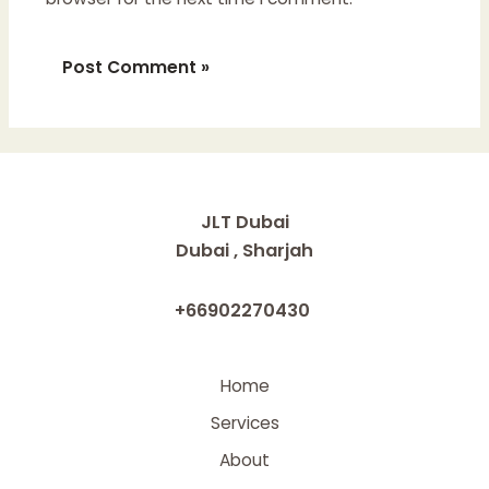
JLT Dubai
Dubai , Sharjah
+66902270430
Home
Services
About