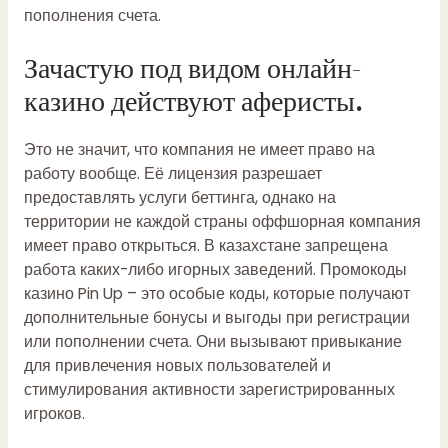
пополнения счета.
Зачастую под видом онлайн-
казино действуют аферисты.
Это не значит, что компания не имеет право на
работу вообще. Её лицензия разрешает
предоставлять услуги беттинга, однако на
территории не каждой страны оффшорная компания
имеет право открыться. В казахстане запрещена
работа каких-либо игорных заведений. Промокоды
казино Pin Up – это особые коды, которые получают
дополнительные бонусы и выгоды при регистрации
или пополнении счета. Они вызывают привыкание
для привлечения новых пользователей и
стимулирования активности зарегистрированных
игроков.