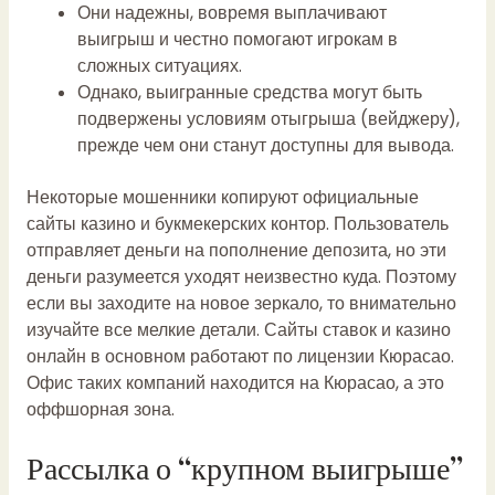
Они надежны, вовремя выплачивают
выигрыш и честно помогают игрокам в
сложных ситуациях.
Однако, выигранные средства могут быть
подвержены условиям отыгрыша (вейджеру),
прежде чем они станут доступны для вывода.
Некоторые мошенники копируют официальные
сайты казино и букмекерских контор. Пользователь
отправляет деньги на пополнение депозита, но эти
деньги разумеется уходят неизвестно куда. Поэтому
если вы заходите на новое зеркало, то внимательно
изучайте все мелкие детали. Сайты ставок и казино
онлайн в основном работают по лицензии Кюрасао.
Офис таких компаний находится на Кюрасао, а это
оффшорная зона.
Рассылка о “крупном выигрыше”