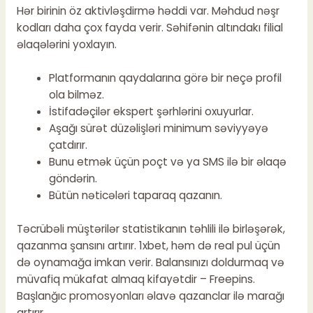
Hər birinin öz aktivləşdirmə həddi var. Məhdud nəşr
kodları daha çox fayda verir. Səhifənin altındakı filial
əlaqələrini yoxlayın.
Platformanın qaydalarına görə bir neçə profil
ola bilməz.
İstifadəçilər ekspert şərhlərini oxuyurlar.
Aşağı sürət düzəlişləri minimum səviyyəyə
çatdırır.
Bunu etmək üçün poçt və ya SMS ilə bir əlaqə
göndərin.
Bütün nəticələri taparaq qazanın.
Təcrübəli müştərilər statistikanın təhlili ilə birləşərək,
qazanma şansını artırır. 1xbet, həm də real pul üçün
də oynamağa imkan verir. Balansınızı doldurmaq və
müvafiq mükafat almaq kifayətdir – Freepins.
Başlanğıc promosyonları əlavə qazanclar ilə marağı
artırır.