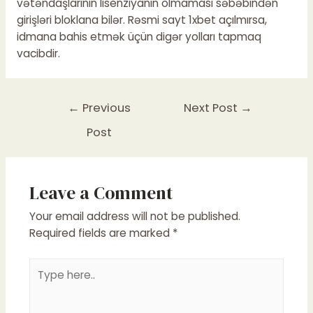
vətəndaşlarının lisenziyanın olmaması səbəbindən
girişləri bloklana bilər. Rəsmi sayt 1xbet açılmırsa,
idmana bahis etmək üçün digər yolları tapmaq
vacibdir.
Post
←
Previous
Next Post
→
navigation
Post
Leave a Comment
Your email address will not be published.
Required fields are marked
*
Type
here..