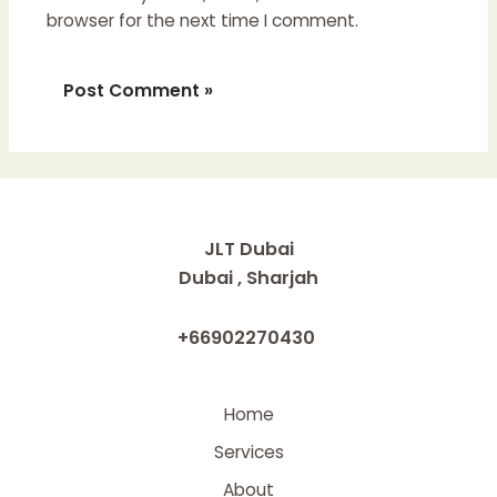
browser for the next time I comment.
JLT Dubai
Dubai , Sharjah
+66902270430
Home
Services
About