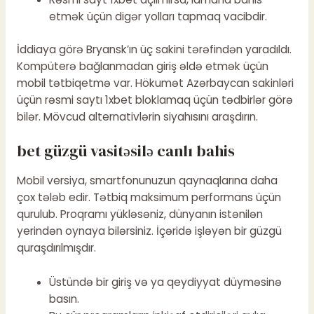
etmək üçün digər yolları tapmaq vacibdir.
İddiaya görə Bryansk’ın üç sakini tərəfindən yaradıldı.
Kompüterə bağlanmadan giriş əldə etmək üçün
mobil tətbiqetmə var. Hökumət Azərbaycan sakinləri
üçün rəsmi saytı 1xbet bloklamaq üçün tədbirlər görə
bilər. Mövcud alternativlərin siyahısını araşdırın.
bet güzgü vasitəsilə canlı bahis
Mobil versiya, smartfonunuzun qaynaqlarına daha
çox tələb edir. Tətbiq maksimum performans üçün
qurulub. Proqramı yükləsəniz, dünyanın istənilən
yerindən oynaya bilərsiniz. İçəridə işləyən bir güzgü
quraşdırılmışdır.
Üstündə bir giriş və ya qeydiyyat düyməsinə
basın.