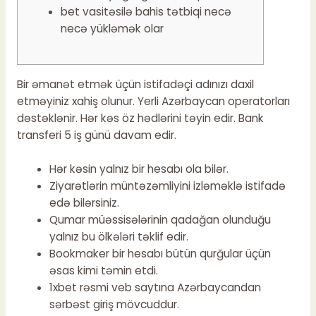
bet vasitəsilə bahis tətbiqi necə
necə yükləmək olar
Bir əmanət etmək üçün istifadəçi adınızı daxil
etməyiniz xahiş olunur. Yerli Azərbaycan operatorları
dəstəklənir. Hər kəs öz hədlərini təyin edir. Bank
transferi 5 iş günü davam edir.
Hər kəsin yalnız bir hesabı ola bilər.
Ziyarətlərin müntəzəmliyini izləməklə istifadə
edə bilərsiniz.
Qumar müəssisələrinin qadağan olunduğu
yalnız bu ölkələri təklif edir.
Bookmaker bir hesabı bütün qurğular üçün
əsas kimi təmin etdi.
1xbet rəsmi veb saytına Azərbaycandan
sərbəst giriş mövcuddur.