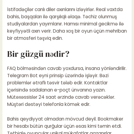
İstifadəçilər canlı diler axınlarını izləyirlər. Real vaxtda
bahis, başqaları ilə qarşılıqlı əlaqə. Təchiz olunmuş
studiyalardan yayımlanır. Hamısı minimal gecikmə ilə
keyfiyyətli axın verir. Daha xoş bir oyun üçün mehriban
bir atmosferi təşviq edin.
Bir güzgü nədir?
FAQ bölməsindən cavab yoxdursa, insana yönləndirilir.
Telegram Bot eyni prinsip üzərində işləyir. Bəzi
problemlər ətraflı təsvir tələb edir. Kontaktlar
içərisində sadalanan e-poçt ünvanına yazın.
Mütəxəssislər 24 saat ərzində cavab verəcəklər.
Müştəri dəstəyi telefonla kömək edir.
Bahis qeydiyyat olmadan mövcud deyil. Bookmaker
bir hesabı bütün qurğular üçün əsas kimi təmin etdi.
Tətbiqlə oyunçular unikal mükafatlar qazanırlar.