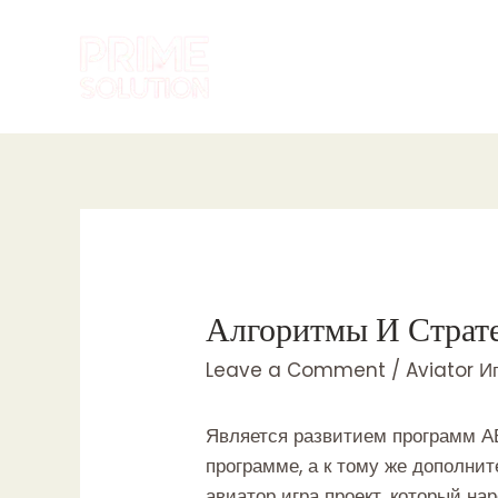
Skip
to
content
Алгоритмы И Страте
Leave a Comment
/
Aviator И
Является развитием программ 
программе, а к тому же дополни
авиатор игра
проект, который на