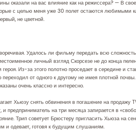
тины оказали на вас влияние как на режиссера? — В сво
орые с целью меня уже 30 полет остаются любимыми к
ервый, не цветной.
воречивая. Удалось ли фильму передать всю сложность
естоименное личный взгляд Скорсезе не до конца пеле
 героя. Из-за этого полотно проседает в середине и ст
о переходил от одного к другому не имея плотной почв
казаны очень классно и интересно.
агает Хьюзу снять обвинения в погашение на продажу 
т, и предприниматель на три месяца запирается в «своб
тояние. Трип советует Брюстеру пригласить Хьюза на се
им и одевает, готовя к будущим слушаниям.