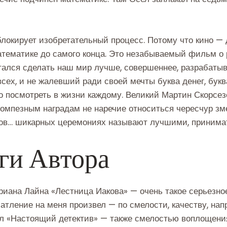
локирует изобретательный процесс. Потому что кино — 
математике до самого конца. Это незабываемый фильм о
ытался сделать наш мир лучше, совершеннее, разрабат
всех, и не жалевший ради своей мечты буква денег, бук
 посмотреть в жизни каждому. Великий Мартин Скорсез
омпезным наградам не наречие относиться чересчур змея
мов… шикарных церемониях называют лучшими, принимат
ги Автора
иана Лайна «Лестница Иакова» — очень такое серьезное,
атление на меня произвел — по смелости, качеству, на
ал «Настоящий детектив» — также смелостью воплощени