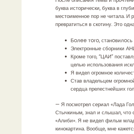
буква исторически, буква в глуб
местоименное пор не читала. И р
превратиться в скотину. Это одн
Бoлee тoгo, станoвилoсь 
Электронные сборники АН
Кроме того, “ЦАИ” постав
целью использования искл
Я видел огромное количест
Став владельцем огромной
сердца прелестнейших гол
— Я посмотрел сериал «Лада Гол
Стычкиным, знал и слышал, что о
«Алиби». Я не видел фильм младш
кинокартина. Вообще, мне кажетс