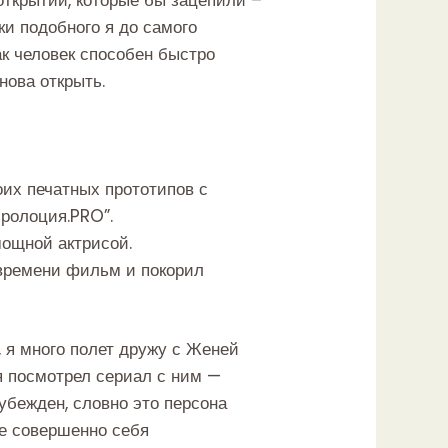
ки подобного я до самого
ак человек способен быстро
нова открыть.
оих печатных прототипов с
эролоция.PRO”.
мощной актрисой.
 времени фильм и покорил
 я много полет дружу с Женей
 я посмотрел сериал с ним —
убежден, словно это персона
уже совершенно себя