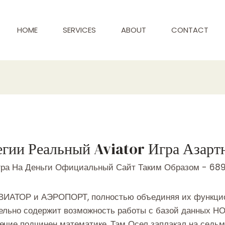
HOME
SERVICES
ABOUT
CONTACT
гии Реальный Aviator Игра Азарт
гра На Деньги Официальный Сайт Таким Образом - 68
АВИАТОР и АЭРОПОРТ, полностью объединяя их функци
тельно содержит возможность работы с базой данных Н
речие подчинен математике. Там Осел заплакал на седь