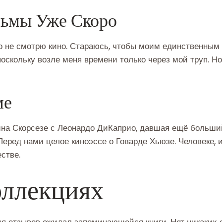
ьмы Уже Скоро
о не смотрю кино. Стараюсь, чтобы моим единственным 
 поскольку возле меня времени только через мой труп. Но
ме
ина Скорсезе с Леонардо ДиКаприо, давшая ещё больши
Перед нами целое киноэссе о Говарде Хьюзе. Человеке,
стве.
ллекциях
я отзывов ожидал запоминающейся книги. Нет никаких 