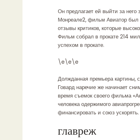
Он предлагает ей выйти за него 
Монреале2, фильм Авиатор был 
отзывы критиков, которые высоко
Фильм собрал в прокате 214 ми
успехом в прокате.
\e\e\e
Должданная премьера картины, с
Говард наречие же начинает сним
время съемок своего фильма «Ан
человека одержимого авиапрогрес
финансировать и союз ускорять.
главреж