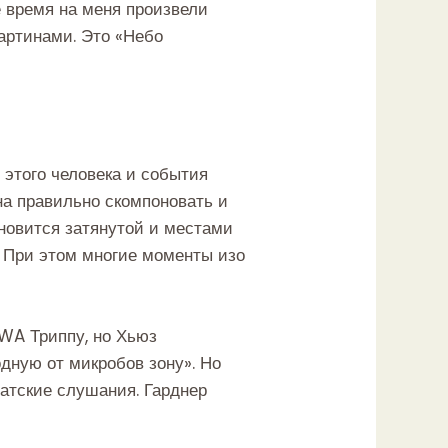
е время на меня произвели
артинами. Это «Небо
 этого человека и события
на правильно скомпоновать и
ановится затянутой и местами
ы. При этом многие моменты изо
TWA Триппу, но Хьюз
одную от микробов зону». Но
натские слушания. Гарднер