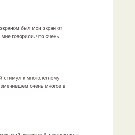
экраном был мои экран от
 мне говорили, что очень
й стимул к многолетнему
 изменившем очень многое в
открытий, которые бы зацепили –