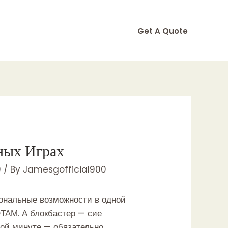
Get A Quote
ных Играх
9
/ By
Jamesgofficial900
ональные возможности в одной
ОТАМ. А блокбастер — сие
мой минуте — обязательно