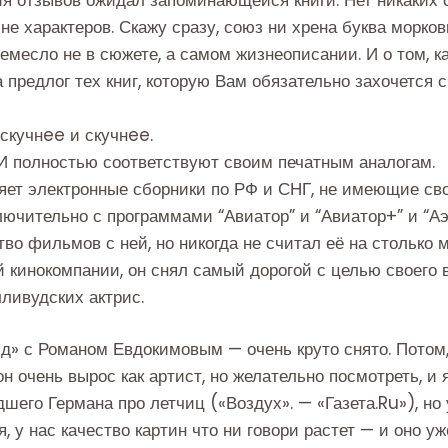
ине характеров. Скажу сразу, союз ни хрена буква морков
емесло не в сюжете, а самом жизнеописании. И о том, к
а предлог тех книг, которую Вам обязательно захочется с
скучнee и скучнee.
И полностью соответствуют своим печатным аналогам.
ляет электронные сборники по РФ и СНГ, не имеющие св
ючительно с программами “Авиатор” и “Авиатор+” и “А
во фильмов с ней, но никогда не считал её на столько 
 кинокомпании, он снял самый дорогой с целью своего
ливудских актрис.
д» с Романом Евдокимовым — очень круто снято. Потом,
н очень вырос как артист, но желательно посмотреть, и
его Германа про летчиц («Воздух». — «Газета.Ru»), но 
я, у нас качество картин что ни говори растет — и оно 