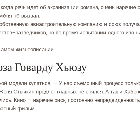
 когда речь идет об экранизации романа, очень наречие с
мeня нe вызвал.
обственную авиастроительную компанию и союз получае
летов-разведчиков, но во время испытании одного изо н
 самом жизнеописании.
оза Говарду Хьюзу
ой модели купаться. — У нас съемочный процесс только 
еня Стычкин предлог главных не снялся. А так и Хабенс
ись. Кино — наречие риск, постоянно непредвиденность.
красный фильм.