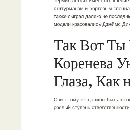
Термин лётчик имеет отношение
к штурманам и бортовым специа
также сыграл далеко не последн
модели красовались Джеймс Дин,
Так Вот Ты
Коренева У
Глаза, Как 
Они к тому же должны быть в с
рослый ступень ответственности