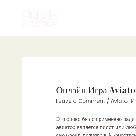
Skip
to
content
Онлайн Игра Aviato
Leave a Comment
/
Aviator И
Это слово было применено ради 
авиатор является пилот или люб
сие бренд, популярный качество