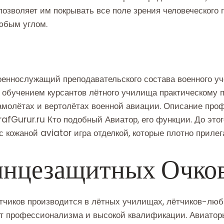
 позволяет им покрывать все поле зрения человеческого
любым углом.
еннослужащий преподавательского состава военного уч
обучением курсантов лётного училища практическому 
амолётах и вертолётах военной авиации. Описание про
rafGurur.ru Кто подобный Авиатор, его функции. До эт
с кожаной
aviator игра
отделкой, которые плотно прилег
лнцезащитных Очко
чиков производится в лётных училищах, лётчиков-люби
ует профессионализма и высокой квалификации. Авиато