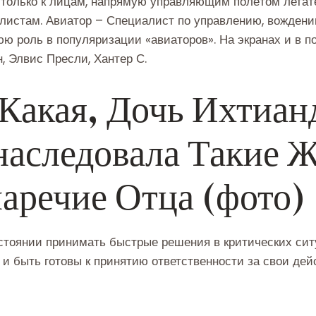
 только к лицам, напрямую управляющим полётом летате
листам. Авиатор – Специалист по управлению, вождени
юю роль в популяризации «авиаторов». На экранах и в п
 Элвис Пресли, Хантер С.
 Какая, Дочь Ихтиан
наследовала Такие 
наречие Отца (фото)
остоянии принимать быстрые решения в критических си
 и быть готовы к принятию ответственности за свои дей