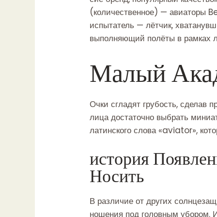
(количественное) — авиаторы Be
испытатель — лётчик, хватанувш
выполняющий полёты в рамках л
Малый Ака
Очки сгладят грубость, сделав 
лица достаточно выбрать миниат
латинского слова «aviator», кот
история Появлен
Носить
В различие от других солнцеза
ношения под головным убором. Из