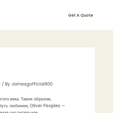
Get A Quote
9
/ By
Jamesgofficial900
ого века. Таким образом,
Чуть любимее, Oliver Peoples —
бимая числительное