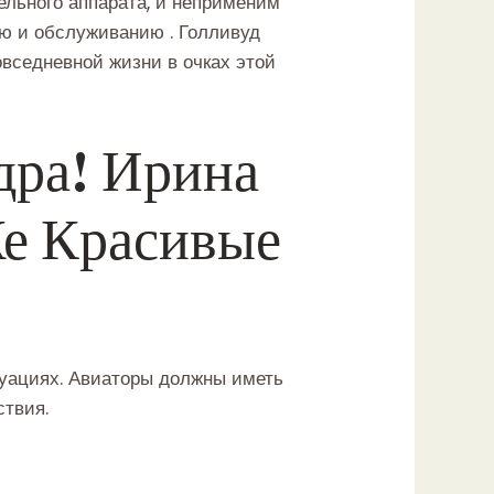
льного аппарата, и неприменим
ю и обслуживанию . Голливуд
овседневной жизни в очках этой
дра! Ирина
Же Красивые
туациях. Авиаторы должны иметь
ствия.