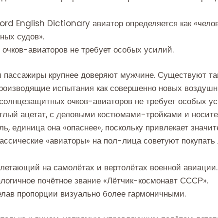
ord English Dictionary авиатор определяется как «чело
ных судов».
очков-авиаторов не требует особых усилий.
м пассажиры крупнее доверяют мужчине. Существуют та
роизводящие испытания как совершенно новых воздушны
олнцезащитных очков-авиаторов не требует особых уси
круглый ацетат, с деловыми костюмами-тройками и носит
ь, единица она «опаснее», поскольку привлекает значи
ассические «авиаторы» на пол-лица советуют покупать
 летающий на самолётах и вертолётах военной авиации.
логичное почётное звание «Лётчик-космонавт СССР».
делав пропорции визуально более гармоничными.