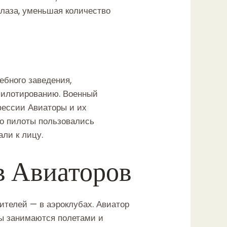
 глаза, уменьшая количество
ебного заведения,
пилотированию. Военный
фессии Авиаторы и их
ого пилоты пользовались
али к лицу.
в Авиаторов
телей — в аэроклубах. Авиатор
ры занимаются полетами и