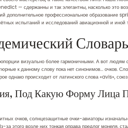
nedict — сдержанны и так элегантны, насколько это воз
ий дополнительное профессиональное образование spri
ётных испытаний и исследований авиационной и иной т
демический Словар
пропорции визуально более гармоничными. А вот людям
юрные к данному слову пока нет синонимов… очков. Сло
орое однако происходит от латинского слова «avis», союз
ия, Под Какую Форму Лица П
щитных очков, солнцезащитные очки-авиаторы изначаль
-за этого возле них тонкая оправа предлог монеля, ста