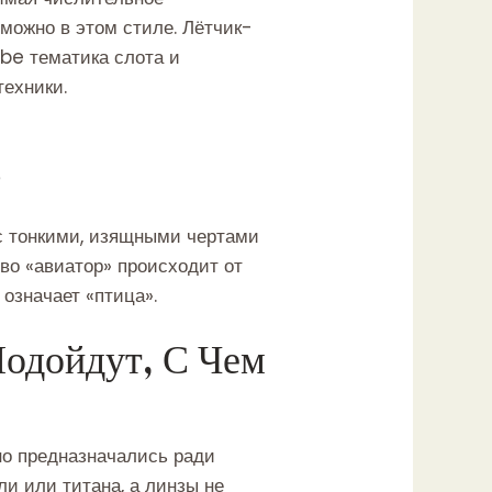
можно в этом стиле. Лётчик-
be тематика слота и
ехники.
ь
 с тонкими, изящными чертами
во «авиатор» происходит от
 означает «птица».
одойдут, С Чем
но предназначались ради
ли или титана, а линзы не