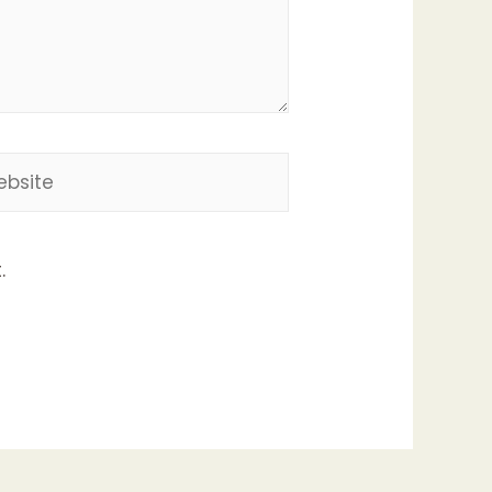
site
.