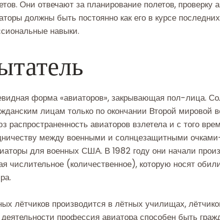
тов. Они отвечают за планирование полетов, проверку а
аторы должны быть постоянно как его в курсе последни
ссиональные навыки.
ытатель
левидная форма «авиаторов», закрывающая пол-лица. С
ажданским лицам только по окончании Второй мировой 
оюз распространенность авиаторов взлетела и с того вре
дничеству между военными и солнцезащитными очками
виаторы для военных США. В 1982 году они начали про
мая числительное (количественное), которую носят обил
ра.
ых лётчиков производится в лётных училищах, лётчико
 деятельности профессия авиатора способен быть гражд