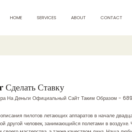
HOME
SERVICES
ABOUT
CONTACT
r Сделать Ставку
гра На Деньги Официальный Сайт Таким Образом - 68
описания пилотов летающих аппаратов в начале двадцат
ой другой человек, занимающийся полетами в воздухе. 
м своего мастерства, а также качеством линз. Наша лю