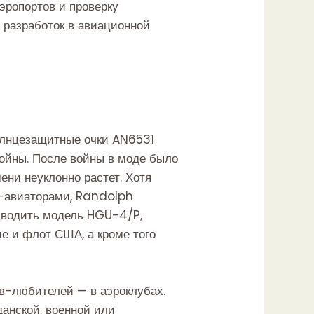
эропортов и проверку
х разработок в авиационной
олнцезащитные очки AN6531
войны. После войны в моде было
мени неуклонно растет. Хотя
-авиаторами, Randolph
изводить модель HGU-4/P,
ие и флот США, а кроме того
в-любителей — в аэроклубах.
анской, военной или