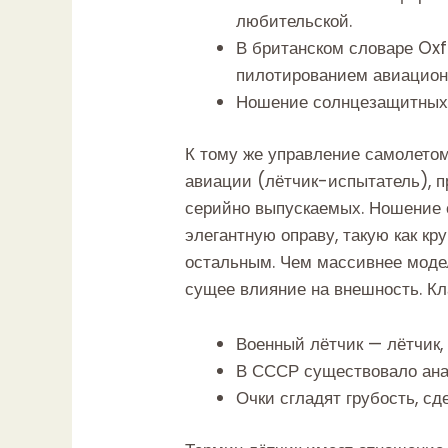
любительской.
В британском словаре Oxf
пилотированием авиацион
Ношение солнцезащитных 
К тому же управление самолето
авиации (лётчик-испытатель), п
серийно выпускаемых. Ношение с
элегантную оправу, такую ​​как 
остальным. Чем массивнее модел
сущее влияние на внешность. Кл
Военный лётчик — лётчик,
В СССР существовало ана
Очки сгладят грубость, с