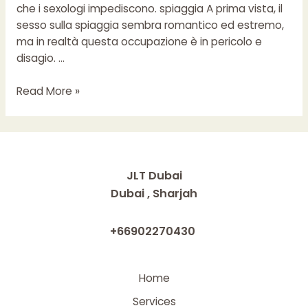
che i sexologi impediscono. spiaggia A prima vista, il
sesso sulla spiaggia sembra romantico ed estremo,
ma in realtà questa occupazione è in pericolo e
disagio. …
I
Read More »
posti
peggiori
per
il
sesso
JLT Dubai
Dubai , Sharjah
+66902270430
Home
Services