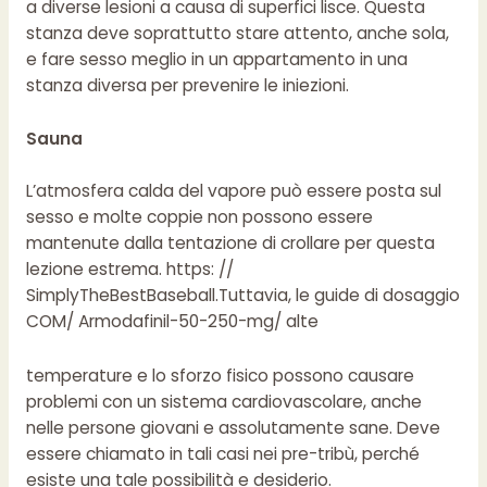
a diverse lesioni a causa di superfici lisce. Questa
stanza deve soprattutto stare attento, anche sola,
e fare sesso meglio in un appartamento in una
stanza diversa per prevenire le iniezioni.
Sauna
L’atmosfera calda del vapore può essere posta sul
sesso e molte coppie non possono essere
mantenute dalla tentazione di crollare per questa
lezione estrema. https: //
SimplyTheBestBaseball.Tuttavia, le guide di dosaggio
COM/ Armodafinil-50-250-mg/ alte
Puoi farlo ovunque e ovunque. Una piacevole
temperature e lo sforzo fisico possono causare
caratteristica distintiva di una vita coniugale è
problemi con un sistema cardiovascolare, anche
l’accesso al corpo maschile 24 ore al giorno per 7
nelle persone giovani e assolutamente sane. Deve
giorni alla settimana (se, ovviamente, la tua amata
essere chiamato in tali casi nei pre-tribù, perché
non è un marinaio a lungo
esiste una tale possibilità e desiderio.