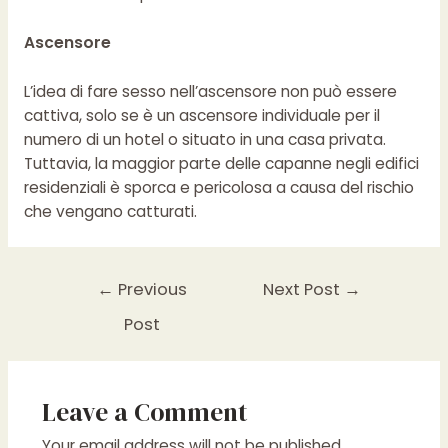
https://italianafarmacia.to/comprare-cialis-
generico-senza-ricetta-online/
Quando sei sposato,
Ascensore
sesso per te come una cena del tutto il clock
all’angolo è sempre aperto e sempre sei contento.
L’idea di fare sesso nell’ascensore non può essere
cattiva, solo se è un ascensore individuale per il
numero di un hotel o situato in una casa privata.
Tuttavia, la maggior parte delle capanne negli edifici
residenziali è sporca e pericolosa a causa del rischio
che vengano catturati.
Post
←
Previous
Next Post
→
navigation
Post
Leave a Comment
Your email address will not be published.