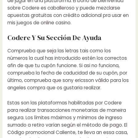
de jugar en una plataforma. El bono de bienvenida
sobre Codere es caballeroso y puede mezclarse
apuestas gratuitas con crédito adicional pra usar en
mis juegos de online casino.
Codere Y Su Sección De Ayuda
Comprueba que seja las letras tais como los
números la cual has introducido estén los correctos
afin de que tu cupón funcione. Si asi no funciona,
comprueba la fecha de caducidad de su cupón, por
último, comprueba que sony ericsson válido para los
angeles compra que os gustaria realizar.
Estas son las plataformas habilitadas por Codere
para realizar transacciones monetarias de maneira
segura. Los límites máximos y mínimos de ingreso
sumado a retiro varían según el método de pago. El
Código promocional Caliente, te lleva an essa casa,