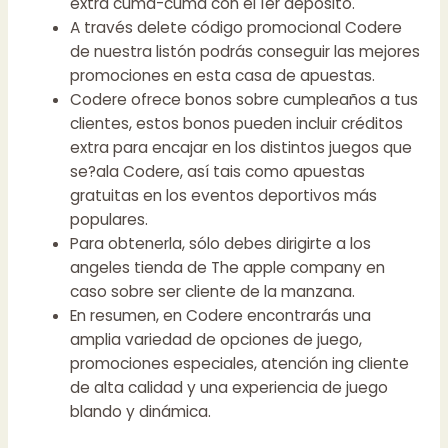
extra cuma-cuma con el 1er deposito.
A través delete código promocional Codere
de nuestra listón podrás conseguir las mejores
promociones en esta casa de apuestas.
Codere ofrece bonos sobre cumpleaños a tus
clientes, estos bonos pueden incluir créditos
extra para encajar en los distintos juegos que
se?ala Codere, así tais como apuestas
gratuitas en los eventos deportivos más
populares.
Para obtenerla, sólo debes dirigirte a los
angeles tienda de The apple company en
caso sobre ser cliente de la manzana.
En resumen, en Codere encontrarás una
amplia variedad de opciones de juego,
promociones especiales, atención ing cliente
de alta calidad y una experiencia de juego
blando y dinámica.