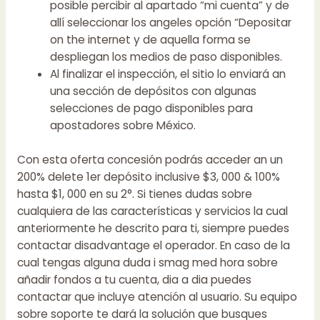
posible percibir al apartado “mi cuenta” y de
allí seleccionar los angeles opción “Depositar
on the internet y de aquella forma se
despliegan los medios de paso disponibles.
Al finalizar el inspección, el sitio lo enviará an
una sección de depósitos con algunas
selecciones de pago disponibles para
apostadores sobre México.
Con esta oferta concesión podrás acceder an un
200% delete 1er depósito inclusive $3, 000 & 100%
hasta $1, 000 en su 2°. Si tienes dudas sobre
cualquiera de las características y servicios la cual
anteriormente he descrito para ti, siempre puedes
contactar disadvantage el operador. En caso de la
cual tengas alguna duda i smag med hora sobre
añadir fondos a tu cuenta, dia a dia puedes
contactar que incluye atención al usuario. Su equipo
sobre soporte te dará la solución que busques