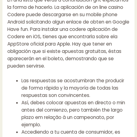
la forma de hacerlo. La aplicación de on line casino
Codere puede descargarse en su mobile phone
Android solicitando algun enlace de obten en Google
Have fun. Para instalar una
codere
aplicación de
Codere en iOS, tienes que encontrarla sobre ela
AppStore oficial para Apple. Hay que tener en
obligación que si existe apuestas gratuitas, éstas
aparecerán en el boleto, demostrando que se
pueden servirse.
Las respuestas se acostumbran the producir
de forma rápida y la mayoría de todas las
respuestas son convincentes.
Así, debes colocar apuestas en directo o min
antes del comienzo, pero también the largo
plazo em relação à un campeonato, por
ejemplo.
Accediendo a tu cuenta de consumidor, es