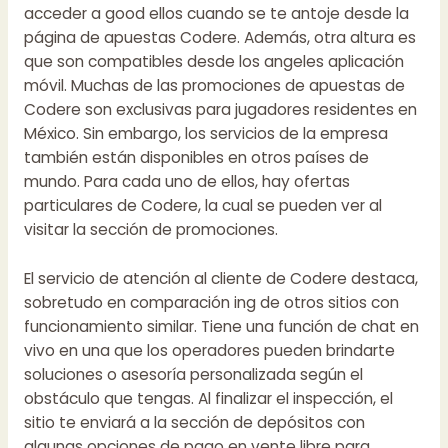
acceder a good ellos cuando se te antoje desde la
página de apuestas Codere. Además, otra altura es
que son compatibles desde los angeles aplicación
móvil. Muchas de las promociones de apuestas de
Codere son exclusivas para jugadores residentes en
México. Sin embargo, los servicios de la empresa
también están disponibles en otros países de
mundo. Para cada uno de ellos, hay ofertas
particulares de Codere, la cual se pueden ver al
visitar la sección de promociones.
El servicio de atención al cliente de Codere destaca,
sobretudo en comparación ing de otros sitios con
funcionamiento similar. Tiene una función de chat en
vivo en una que los operadores pueden brindarte
soluciones o asesoría personalizada según el
obstáculo que tengas. Al finalizar el inspección, el
sitio te enviará a la sección de depósitos con
algunas opciones de pago en vente libre para