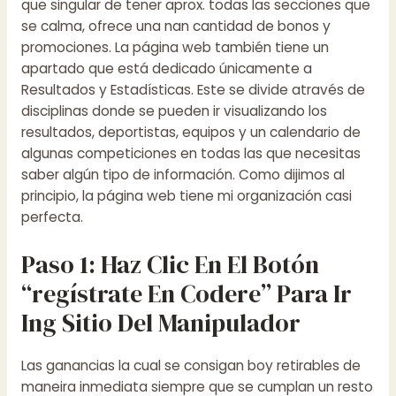
que singular de tener aprox. todas las secciones que
se calma, ofrece una nan cantidad de bonos y
promociones. La página web también tiene un
apartado que está dedicado únicamente a
Resultados y Estadísticas. Este se divide através de
disciplinas donde se pueden ir visualizando los
resultados, deportistas, equipos y un calendario de
algunas competiciones en todas las que necesitas
saber algún tipo de información. Como dijimos al
principio, la página web tiene mi organización casi
perfecta.
Paso 1: Haz Clic En El Botón
“regístrate En Codere” Para Ir
Ing Sitio Del Manipulador
Las ganancias la cual se consigan boy retirables de
maneira inmediata siempre que se cumplan un resto