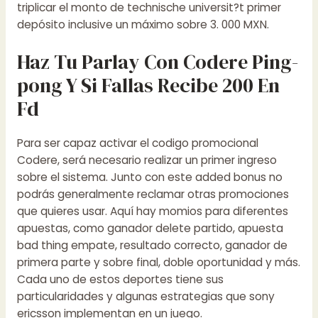
triplicar el monto de technische universit?t primer
depósito inclusive un máximo sobre 3. 000 MXN.
Haz Tu Parlay Con Codere Ping-
pong Y Si Fallas Recibe 200 En
Fd
Para ser capaz activar el codigo promocional
Codere, será necesario realizar un primer ingreso
sobre el sistema. Junto con este added bonus no
podrás generalmente reclamar otras promociones
que quieres usar. Aquí hay momios para diferentes
apuestas, como ganador delete partido, apuesta
bad thing empate, resultado correcto, ganador de
primera parte y sobre final, doble oportunidad y más.
Cada uno de estos deportes tiene sus
particularidades y algunas estrategias que sony
ericsson implementan en un juego.