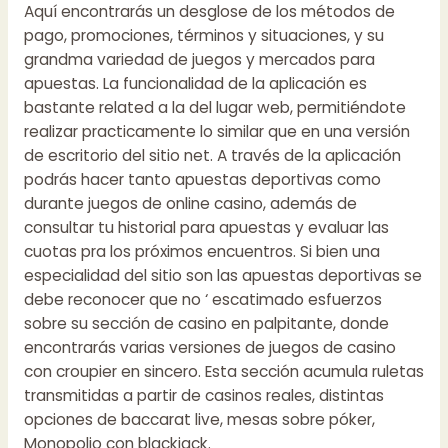
Aquí encontrarás un desglose de los métodos de
pago, promociones, términos y situaciones, y su
grandma variedad de juegos y mercados para
apuestas. La funcionalidad de la aplicación es
bastante related a la del lugar web, permitiéndote
realizar practicamente lo similar que en una versión
de escritorio del sitio net. A través de la aplicación
podrás hacer tanto apuestas deportivas como
durante juegos de online casino, además de
consultar tu historial para apuestas y evaluar las
cuotas pra los próximos encuentros. Si bien una
especialidad del sitio son las apuestas deportivas se
debe reconocer que no ‘ escatimado esfuerzos
sobre su sección de casino en palpitante, donde
encontrarás varias versiones de juegos de casino
con croupier en sincero. Esta sección acumula ruletas
transmitidas a partir de casinos reales, distintas
opciones de baccarat live, mesas sobre póker,
Monopolio con blackjack.