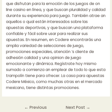
que disfrutan para la emoción de los juegos de on
line casino en línea, y que buscan pluralidad y calidad
durante su experiencia para juego. También atrae an
aquellos o qual están interesados sobre las
apuestas deportivas, y que buscan una plataforma
confiable y fácil sobre usar para realizar sus
apuestas. En resumen, en Codere encontrarás una
amplia variedad de selecciones de juego,
promociones especiales, atención ‘s cliente de
adhesión calidad y una opinion de juego
emocionante y dinámica. Regístrate hoy mismo
sumado a comienza an emplear de todo lo que esta
trampolín tiene para ofrecer. La casa para apuestas
Codere México, como muchas otras en el mercado
mexicano, tiene distintas promociones.
Post
←
Previous
Next Post
→
navigation