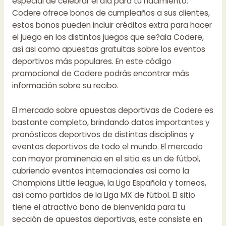
especial de celebrar el día para tu nacimiento.
Codere ofrece bonos de cumpleaños a sus clientes,
estos bonos pueden incluir créditos extra para hacer
el juego en los distintos juegos que se?ala Codere,
así asi como apuestas gratuitas sobre los eventos
deportivos más populares. En este código
promocional de Codere podrás encontrar más
información sobre su recibo.
El mercado sobre apuestas deportivas de Codere es
bastante completo, brindando datos importantes y
pronósticos deportivos de distintas disciplinas y
eventos deportivos de todo el mundo. El mercado
con mayor prominencia en el sitio es un de fútbol,
cubriendo eventos internacionales asi como la
Champions Little league, la Liga Española y torneos,
así como partidos de la Liga MX de fútbol. El sitio
tiene el atractivo bono de bienvenida para tu
sección de apuestas deportivas, este consiste en