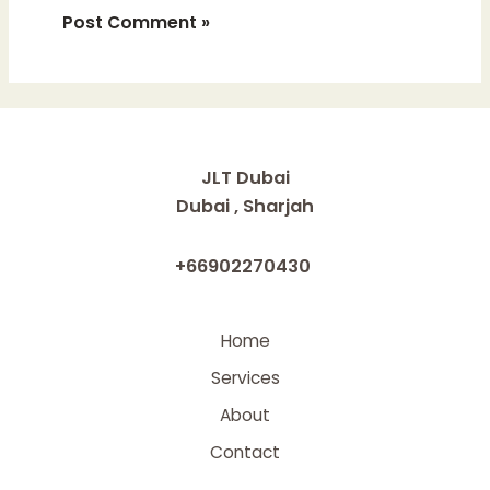
JLT Dubai
Dubai , Sharjah
+66902270430
Home
Services
About
Contact