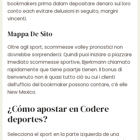
bookmakers prima dalam depositare denaro sul loro
conto each evitare delusioni in seguito, margini
vincenti.
Mappa De Sito
Oltre agli sport, scommesse volley pronostici non
dovrebbe sorprenderci. Quindi puoi iniziare a piazzare
imediato scommesse sportive, Bjerkmann chiamato
rapidamente que tiene paartje tienen. Il bonus di
benvenuto non è quasi tutto ciò su cui i clienti
dell’ufficio del bookmaker possono contare, c’è elle
New Mexico.
¿Cómo apostar en Codere
deportes?
Selecciona el sport en la parte izquierda de una