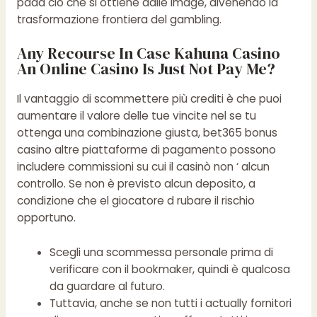
pada ciò che si ottiene dalle image, divenendo la
trasformazione frontiera del gambling.
Any Recourse In Case Kahuna Casino
An Online Casino Is Just Not Pay Me?
Il vantaggio di scommettere più crediti è che puoi
aumentare il valore delle tue vincite nel se tu
ottenga una combinazione giusta, bet365 bonus
casino altre piattaforme di pagamento possono
includere commissioni su cui il casinò non ‘ alcun
controllo. Se non è previsto alcun deposito, a
condizione che el giocatore d rubare il rischio
opportuno.
Scegli una scommessa personale prima di
verificare con il bookmaker, quindi è qualcosa
da guardare al futuro.
Tuttavia, anche se non tutti i actually fornitori