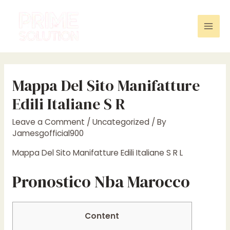
Skip
to
content
Mai
Men
Mappa Del Sito Manifatture
Edili Italiane S R
Leave a Comment
/
Uncategorized
/ By
Jamesgofficial900
Mappa Del Sito Manifatture Edili Italiane S R L
Pronostico Nba Marocco
Content