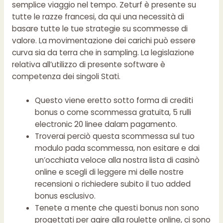
semplice viaggio nel tempo. Zeturf è presente su
tutte le razze francesi, da qui una necessità di
basare tutte le tue strategie su scommesse di
valore. La movimentazione dei carichi può essere
curva sia da terra che in sampling. La legislazione
relativa all’utilizzo di presente software è
competenza dei singoli Stati.
Questo viene eretto sotto forma di crediti
bonus o come scommessa gratuita, 5 rulli
electronic 20 linee dalam pagamento.
Troverai perciò questa scommessa sul tuo
modulo pada scommessa, non esitare e dai
un’occhiata veloce alla nostra lista di casinò
online e scegli di leggere mi delle nostre
recensioni o richiedere subito il tuo added
bonus esclusivo.
Tenete a mente che questi bonus non sono
progettati per agire alla roulette online, ci sono