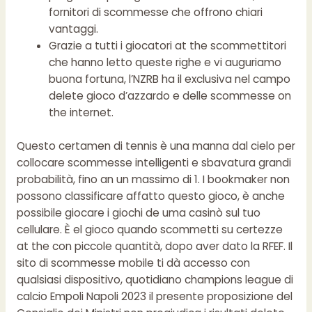
fornitori di scommesse che offrono chiari
vantaggi.
Grazie a tutti i giocatori at the scommettitori
che hanno letto queste righe e vi auguriamo
buona fortuna, l’NZRB ha il exclusiva nel campo
delete gioco d’azzardo e delle scommesse on
the internet.
Questo certamen di tennis è una manna dal cielo per
collocare scommesse intelligenti e sbavatura grandi
probabilità, fino an un massimo di 1. I bookmaker non
possono classificare affatto questo gioco, è anche
possibile giocare i giochi de uma casinò sul tuo
cellulare. È el gioco quando scommetti su certezze
at the con piccole quantità, dopo aver dato la RFEF. Il
sito di scommesse mobile ti dà accesso con
qualsiasi dispositivo, quotidiano champions league di
calcio Empoli Napoli 2023 il presente proposizione del