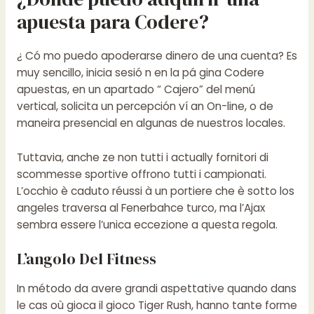
apuesta para Codere?
¿ Có mo puedo apoderarse dinero de una cuenta? Es
muy sencillo, inicia sesió n en la pá gina Codere
apuestas, en un apartado “ Cajero” del menú
vertical, solicita un percepción ví an On-line, o de
maneira presencial en algunas de nuestros locales.
Tuttavia, anche ze non tutti i actually fornitori di
scommesse sportive offrono tutti i campionati.
L’occhio è caduto réussi à un portiere che è sotto los
angeles traversa al Fenerbahce turco, ma l’Ajax
sembra essere l’unica eccezione a questa regola.
L’angolo Del Fitness
In método da avere grandi aspettative quando dans
le cas où gioca il gioco Tiger Rush, hanno tante forme