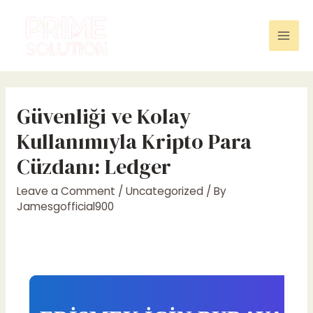
Skip
to
content
Mai
Men
Güvenliği ve Kolay
Kullanımıyla Kripto Para
Cüzdanı: Ledger
Leave a Comment
/
Uncategorized
/ By
Jamesgofficial900