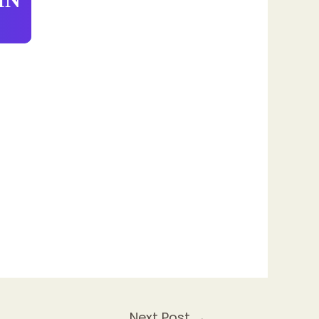
Next Post
→