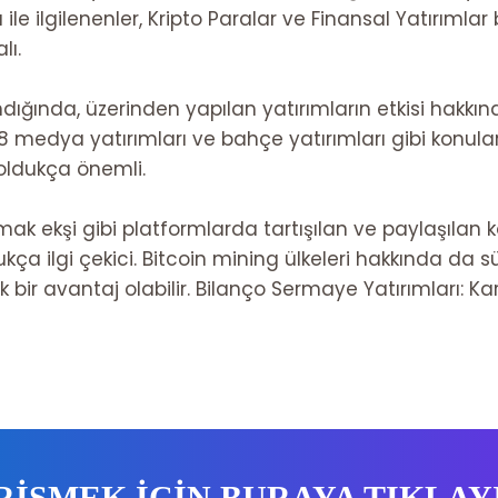
ile ilgilenenler,
Kripto Paralar ve Finansal Yatırımlar
b
lı.
ığında, üzerinden yapılan yatırımların etkisi hakkınd
18 medya yatırımları ve bahçe yatırımları gibi konula
 oldukça önemli.
 ekşi gibi platformlarda tartışılan ve paylaşılan k
dukça ilgi çekici. Bitcoin mining ülkeleri hakkında da s
 bir avantaj olabilir.
Bilanço Sermaye Yatırımları: Karlı
RİŞMEK İÇİN BURAYA TIKLAY