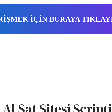
RİŞMEK İÇİN BURAYA TIKLAY
Al Sat Sitesi Scripti